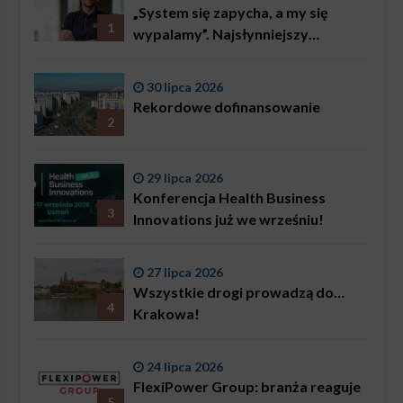
„System się zapycha, a my się
1
wypalamy”. Najsłynniejszy
ratownik w Polsce, Karol
Bączkowski, mówi wprost:
30 lipca 2026
problemem są nie tylko choroby
Rekordowe dofinansowanie
2
29 lipca 2026
Konferencja Health Business
3
Innovations już we wrześniu!
27 lipca 2026
Wszystkie drogi prowadzą do…
4
Krakowa!
24 lipca 2026
FlexiPower Group: branża reaguje
5