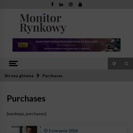
Skip
to
content
Monitor
Zaufana redakcja. Rzetelna prasa.
Rynkowy
Strona główna
Purchases
Purchases
[wpdmpp_purchases]
3 sierpnia 2026