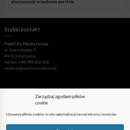
elastyczność w budowie portfela
Szybki kontakt
PubliCity Media Group
ul. Staromiejska 7
40-013 Katowice
tel/fax: +48 784 050 301
redakcja@monitorrynkowy.pl
Zarządzaj zgodami plików
Pozostańmy w kontakcie!
cookie
Używamy plików cookies w celu optymalizacji naszej witryny i serwisów.