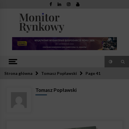
Skip
to
content
Monitor
Zaufana redakcja. Rzetelna prasa.
Rynkowy
Strona główna
Tomasz Popławski
Page 41
Tomasz Popławski