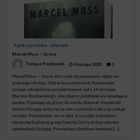
Kącik czytelnika
Lifestyle
Marcel Moss – Grota
Tomasz Popławski
4 lutego 2025
1
Marcel Moss – Grota. Kto rodzi się potworem, nigdy nie
przestaje nim być. Gdy w mrocznym lesie Runowskim
zostaje odnalezione poćwiartowane ciało 14-letniego
Marcina Służewskiego, mieszkańcy pobliskiej wsi wpadają w
panikę. Pojawiają się głosy, że mordu dokonał słowiański
demon Strzyga, który raz w roku wychodzi z ukrycia i poluje
na ludzi. Potwierdzać ma to fakt, iż szczątki znaleziono
nieopodal budzącej grozę Czarciej Groty, którą rzekomo
zamieszkuje Strzyga. Prowadzący śledztwo komisarz […]