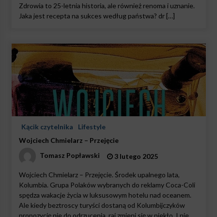
Zdrowia to 25-letnia historia, ale również renoma i uznanie.
Jaka jest recepta na sukces według państwa? dr […]
Kącik czytelnika
Lifestyle
Wojciech Chmielarz – Przejęcie
Tomasz Popławski
3 lutego 2025
Wojciech Chmielarz – Przejęcie. Środek upalnego lata,
Kolumbia. Grupa Polaków wybranych do reklamy Coca-Coli
spędza wakacje życia w luksusowym hotelu nad oceanem.
Ale kiedy beztroscy turyści dostaną od Kolumbijczyków
propozycję nie do odrzucenia, raj zmieni się w piekło. I nie