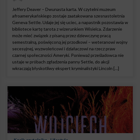
Jeffery Deaver – Dwunasta karta. W czytelni muzeum
afroamerykańskiego zostaje zaatakowana szesnastoletnia
Geneva Settle. Udaje jej się uciec, a napastnik pozostawia w
bibliotece kartę tarota z wizerunkiem Wisielca. Zdarzenie
może mieć związek z pisaną przez dziewczynę pracą
semestralną, poświęconą jej przodkowi – weteranowi wojny
secesyjnej, wyzwoleńcowi i działaczowi na rzecz praw
czarnej społeczności Ameryki. Ponieważ prześladowca nie
ustaje w próbach zgładzenia panny Settle, do akcji
wkraczają błyskotliwy ekspert kryminalistyki Lincoln […]
Kącik czytelnika
Lifestyle