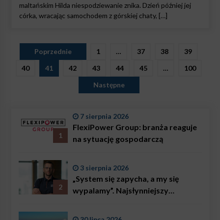
maltańskim Hilda niespodziewanie znika. Dzień później jej
córka, wracając samochodem z górskiej chaty, […]
Stronicowanie
Poprzednie
1
…
37
38
39
wpisów
40
41
42
43
44
45
…
100
Następne
7 sierpnia 2026
FlexiPower Group: branża reaguje
1
na sytuację gospodarczą
3 sierpnia 2026
„System się zapycha, a my się
2
wypalamy”. Najsłynniejszy
ratownik w Polsce, Karol
Bączkowski, mówi wprost:
30 lipca 2026