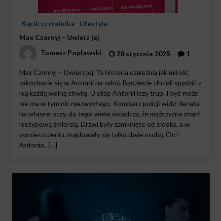
Kącik czytelnika
Lifestyle
Max Czornyj – Uwierz jej
Tomasz Popławski
28 stycznia 2025
1
Max Czornyj – Uwierz jej. Ta historia uzależnia jak miłość.
zakochacie się w Antonii na zabój. Będziecie chcieli spędzić z
nią każdą wolną chwilę. U stóp Antonii leży trup. I być może
nie ma w tym nic niezwykłego. Komisarz policji widzi denata
na własne oczy, do tego wiele świadczy, że mężczyzna zmarł
nietypową śmiercią. Drzwi były zamknięte od środka, a w
pomieszczeniu znajdowały się tylko dwie osoby. On i
Antonia.. […]