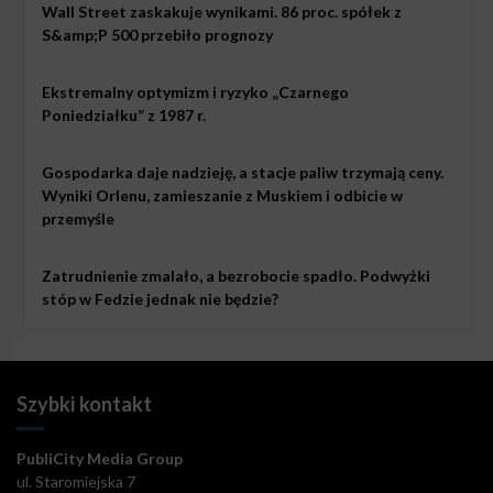
Wall Street zaskakuje wynikami. 86 proc. spółek z
S&amp;P 500 przebiło prognozy
Ekstremalny optymizm i ryzyko „Czarnego
Poniedziałku” z 1987 r.
Gospodarka daje nadzieję, a stacje paliw trzymają ceny.
Wyniki Orlenu, zamieszanie z Muskiem i odbicie w
przemyśle
Zatrudnienie zmalało, a bezrobocie spadło. Podwyżki
stóp w Fedzie jednak nie będzie?
Szybki kontakt
PubliCity Media Group
ul. Staromiejska 7