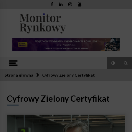
Skip
to
content
Monitor
Zaufana redakcja. Rzetelna prasa.
Rynkowy
Strona główna
Cyfrowy Zielony Certyfikat
Cyfrowy Zielony Certyfikat