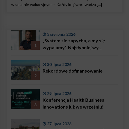
w sezonie wakacyjnym. – Każdy kraj wprowadza […]
3 sierpnia 2026
„System się zapycha, a my się
1
wypalamy”. Najsłynniejszy
ratownik w Polsce, Karol
Bączkowski, mówi wprost:
30 lipca 2026
problemem są nie tylko choroby
Rekordowe dofinansowanie
2
29 lipca 2026
Konferencja Health Business
3
Innovations już we wrześniu!
27 lipca 2026