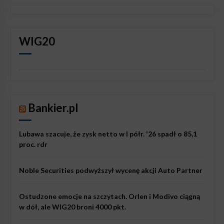
WIG20
Bankier.pl
Lubawa szacuje, że zysk netto w I półr. '26 spadł o 85,1
proc. rdr
Noble Securities podwyższył wycenę akcji Auto Partner
Ostudzone emocje na szczytach. Orlen i Modivo ciągną
w dół, ale WIG20 broni 4000 pkt.