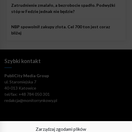
Zatrudnienie zmalało, a bezrobocie spadło. Podwyżki
stóp w Fedzie jednak nie będzie?
NBP spowolnił zakupy złota. Cel 700 ton jest coraz
bliżej
Szybki kontakt
PubliCity Media Group
ul. Staromiejska 7
40-013 Katowice
tel/fax: +48 784 050 301
redakcja@monitorrynkowy.pl
Zarządzaj zgodami plików
Pozostańmy w kontakcie!