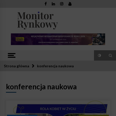
Skip
to
content
Monitor
Zaufana redakcja. Rzetelna prasa.
Rynkowy
Strona główna
konferencja naukowa
konferencja naukowa