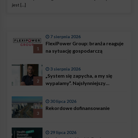
jest […]
7 sierpnia 2026
FlexiPower Group: branża reaguje
1
na sytuację gospodarczą
3 sierpnia 2026
„System się zapycha, a my się
2
wypalamy”. Najsłynniejszy
ratownik w Polsce, Karol
Bączkowski, mówi wprost:
30 lipca 2026
problemem są nie tylko choroby
Rekordowe dofinansowanie
3
29 lipca 2026