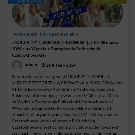
Aktualności
Patronat medialny
„FORUM’ 24” i „SCIENCE 2 BUSINESS” już 07-08 marca
2024 r. na Wydziale Zarządzania Politechniki
Częstochowskiej
admin
26 lutego 2024
Serdecznie zapraszamy na: „FORUM’ 24” – KOBIETA
MIĘDZY PRZESTRZENIĄ PRYWATNĄ A PUBLICZNĄ oraz
VIII międzynarodową Konferencję Naukową „Science 2
Business”, które odbędą się w dniach: 07-08 marca 2024 r.
na Wydziale Zarządzania Politechniki Częstochowskiej.
Wydarzenie stanowi kontynuację cyklu konferencji pt.
„Smart City” organizowanych przez ZGM TBS Sp. z o.o. w
Częstochowie we współpracy z Politechniką
Częstochowską. Jest to jedna z inicjatyw podejmowanych
w ramach społecznego inkubatora innowacji. Ideą Forum