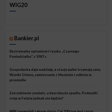
WIG20
Bankier.pl
Ekstremalny optymizm i ryzyko „Czarnego
Poniedziałku” z 1987 r.
Gospodarka daje nadzieję, a stacje paliw trzymają ceny.
Wyniki Orlenu, zamieszanie z Muskiem i odbicie w
przemyśle
Zatrudnienie zmalało, a bezrobocie spadło. Podwyżki
stóp w Fedzie jednak nie będzie?
NBP spowolnił zakupy złota. Cel 700 ton jest coraz