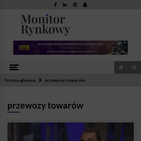
Skip
to
content
Monitor
Zaufana redakcja. Rzetelna prasa.
Rynkowy
Strona główna
przewozy towarów
przewozy towarów