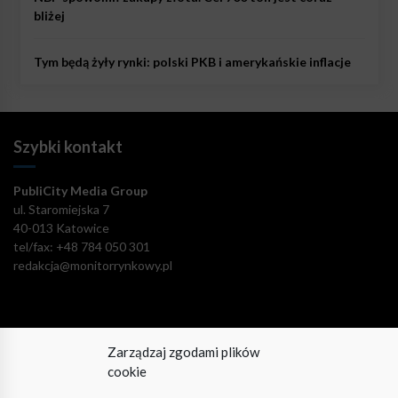
bliżej
Tym będą żyły rynki: polski PKB i amerykańskie inflacje
Szybki kontakt
PubliCity Media Group
ul. Staromiejska 7
40-013 Katowice
tel/fax: +48 784 050 301
redakcja@monitorrynkowy.pl
Zarządzaj zgodami plików
Pozostańmy w kontakcie!
cookie