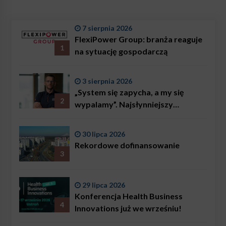
7 sierpnia 2026
FlexiPower Group: branża reaguje
1
na sytuację gospodarczą
3 sierpnia 2026
„System się zapycha, a my się
2
wypalamy”. Najsłynniejszy
ratownik w Polsce, Karol
Bączkowski, mówi wprost:
30 lipca 2026
problemem są nie tylko choroby
Rekordowe dofinansowanie
3
29 lipca 2026
Konferencja Health Business
4
Innovations już we wrześniu!