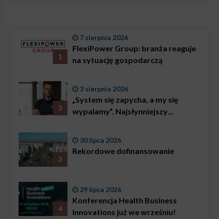
7 sierpnia 2026
FlexiPower Group: branża reaguje
1
na sytuację gospodarczą
3 sierpnia 2026
„System się zapycha, a my się
2
wypalamy”. Najsłynniejszy
ratownik w Polsce, Karol
Bączkowski, mówi wprost:
30 lipca 2026
problemem są nie tylko choroby
Rekordowe dofinansowanie
3
29 lipca 2026
Konferencja Health Business
4
Innovations już we wrześniu!