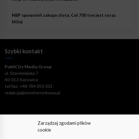
NBP spowolnił zakupy złota. Cel 700 ton jest coraz
bliżej
Szybki kontakt
PubliCity Media Group
ul. Staromiejska 7
40-013 Katowice
tel/fax: +48 784 050 301
redakcja@monitorrynkowy.pl
Zarządzaj zgodami plików
Pozostańmy w kontakcie!
cookie