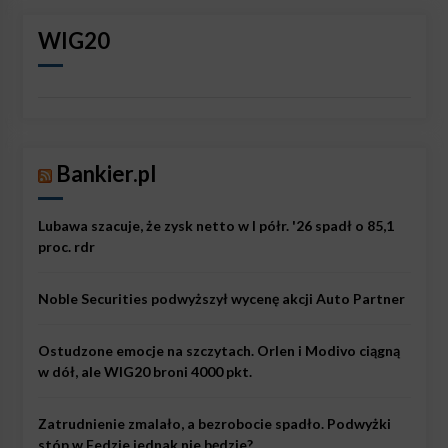
WIG20
Bankier.pl
Lubawa szacuje, że zysk netto w I półr. '26 spadł o 85,1
proc. rdr
Noble Securities podwyższył wycenę akcji Auto Partner
Ostudzone emocje na szczytach. Orlen i Modivo ciągną
w dół, ale WIG20 broni 4000 pkt.
Zatrudnienie zmalało, a bezrobocie spadło. Podwyżki
stóp w Fedzie jednak nie będzie?