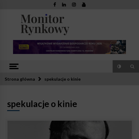
Skip
to
content
Monitor
Zaufana redakcja. Rzetelna prasa.
Rynkowy
Strona główna
spekulacje o kinie
spekulacje o kinie