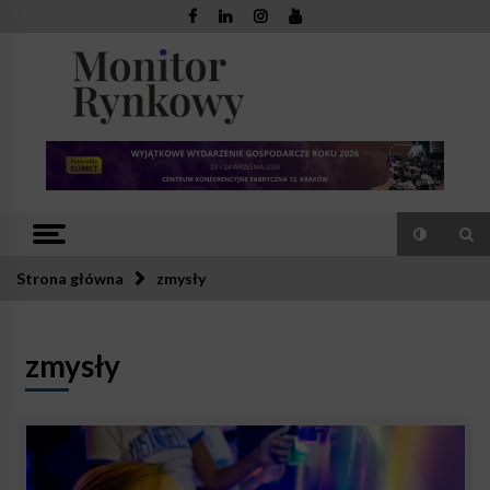
Skip
to
content
Monitor
Zaufana redakcja. Rzetelna prasa.
Rynkowy
Strona główna
zmysły
zmysły