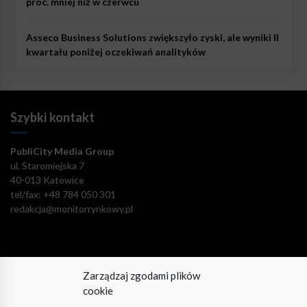
proc. mniej niż w czerwcu
Asseco Business Solutions zwiększyło zyski, ale wyniki II
kwartału poniżej oczekiwań analityków
Szybki kontakt
PubliCity Media Group
ul. Staromiejska 7
40-013 Katowice
tel/fax: +48 784 050 301
redakcja@monitorrynkowy.pl
Zarządzaj zgodami plików
Pozostańmy w kontakcie!
cookie