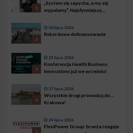
„System się zapycha, a my się
1
wypalamy”. Najsłynniejszy
ratownik w Polsce, Karol
Bączkowski, mówi wprost:
30 lipca 2026
problemem są nie tylko choroby
Rekordowe dofinansowanie
2
29 lipca 2026
Konferencja Health Business
3
Innovations już we wrześniu!
27 lipca 2026
Wszystkie drogi prowadzą do…
4
Krakowa!
24 lipca 2026
FlexiPower Group: branża reaguje
5