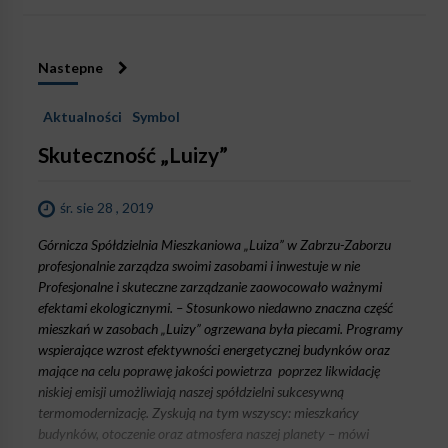
Nastepne
Aktualności
Symbol
Skuteczność „Luizy”
śr. sie 28 , 2019
Górnicza Spółdzielnia Mieszkaniowa „Luiza” w Zabrzu-Zaborzu
profesjonalnie zarządza swoimi zasobami i inwestuje w nie
Profesjonalne i skuteczne zarządzanie zaowocowało ważnymi
efektami ekologicznymi. – Stosunkowo niedawno znaczna część
mieszkań w zasobach „Luizy” ogrzewana była piecami. Programy
wspierające wzrost efektywności energetycznej budynków oraz
mające na celu poprawę jakości powietrza poprzez likwidację
niskiej emisji umożliwiają naszej spółdzielni sukcesywną
termomodernizację. Zyskują na tym wszyscy: mieszkańcy
budynków, otoczenie oraz atmosfera naszej planety – mówi