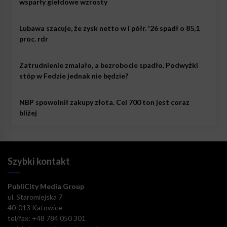
wsparły giełdowe wzrosty
Lubawa szacuje, że zysk netto w I półr. '26 spadł o 85,1
proc. rdr
Zatrudnienie zmalało, a bezrobocie spadło. Podwyżki
stóp w Fedzie jednak nie będzie?
NBP spowolnił zakupy złota. Cel 700 ton jest coraz
bliżej
Szybki kontakt
PubliCity Media Group
ul. Staromiejska 7
40-013 Katowice
tel/fax: +48 784 050 301