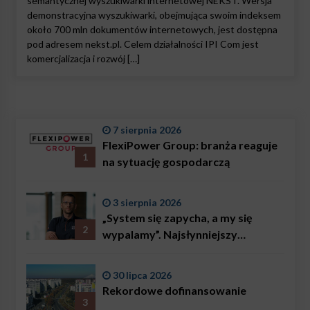
semantycznej wyszukiwarki internetowej NEKST. Wersja
demonstracyjna wyszukiwarki, obejmująca swoim indeksem
około 700 mln dokumentów internetowych, jest dostępna
pod adresem nekst.pl. Celem działalności IPI Com jest
komercjalizacja i rozwój […]
7 sierpnia 2026
FlexiPower Group: branża reaguje
1
na sytuację gospodarczą
3 sierpnia 2026
„System się zapycha, a my się
2
wypalamy”. Najsłynniejszy
ratownik w Polsce, Karol
Bączkowski, mówi wprost:
30 lipca 2026
problemem są nie tylko choroby
Rekordowe dofinansowanie
3