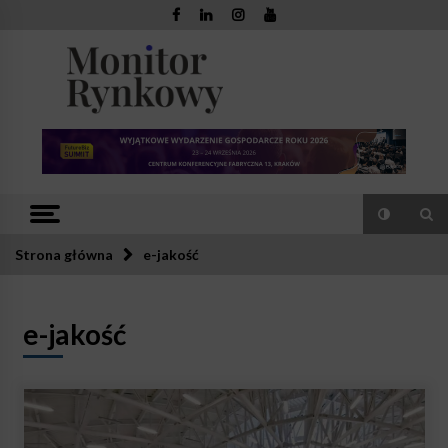
Skip
to
content
Monitor
Zaufana redakcja. Rzetelna prasa.
Rynkowy
Strona główna
e-jakość
e-jakość