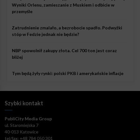
Wyniki Orlenu, zamieszanie z Muskiem i odbicie w
przemyśle
Zatrudnienie zmalało, a bezrobocie spadło. Podwyżki
stóp w Fedzie jednak nie będzie?
NBP spowolnił zakupy złota. Cel 700 ton jest coraz
bliżej
Tym będą żyły rynki: polski PKB i amerykańskie inflacje
Szybki kontakt
PubliCity Media Group
ul. Staromiejska 7
40-013 Katowice
tel/fax: +48 784 050 301