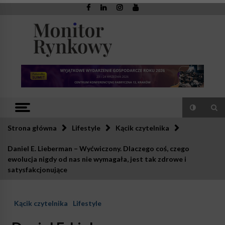
Skip
to
content
Monitor
Zaufana redakcja. Rzetelna prasa.
Rynkowy
Strona główna
Lifestyle
Kącik czytelnika
Daniel E. Lieberman – Wyćwiczony. Dlaczego coś, czego
ewolucja nigdy od nas nie wymagała, jest tak zdrowe i
satysfakcjonujące
Kącik czytelnika
Lifestyle