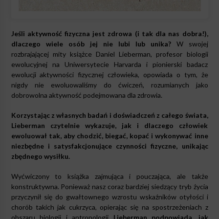
Jeśli aktywność fizyczna jest zdrowa (i tak dla nas dobra!),
dlaczego wiele osób jej nie lubi lub unika?
W swojej
rozbrajającej mity książce Daniel Lieberman, profesor biologii
ewolucyjnej na Uniwersytecie Harvarda i pionierski badacz
ewolucji aktywności fizycznej człowieka, opowiada o tym, że
nigdy nie ewoluowaliśmy do ćwiczeń, rozumianych jako
dobrowolna aktywność podejmowana dla zdrowia.
Korzystając z własnych badań i doświadczeń z całego świata,
Lieberman czytelnie wykazuje, jak i dlaczego człowiek
ewoluował tak, aby chodzić, biegać, kopać i wykonywać inne
niezbędne i satysfakcjonujące czynności fizyczne, unikając
zbędnego wysiłku.
Wyćwiczony to książka zajmująca i pouczająca, ale także
konstruktywna. Ponieważ nasz coraz bardziej siedzący tryb życia
przyczynił się do gwałtownego wzrostu wskaźników otyłości i
chorób takich jak cukrzyca, opierając się na spostrzeżeniach z
obszaru biologii i antropologii
Lieberman podpowiada, jak