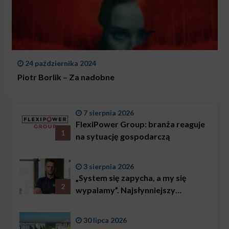
24 października 2024
Piotr Borlik – Za nadobne
7 sierpnia 2026
FlexiPower Group: branża reaguje
1
na sytuację gospodarczą
3 sierpnia 2026
„System się zapycha, a my się
2
wypalamy”. Najsłynniejszy
ratownik w Polsce, Karol
Bączkowski, mówi wprost:
30 lipca 2026
problemem są nie tylko choroby