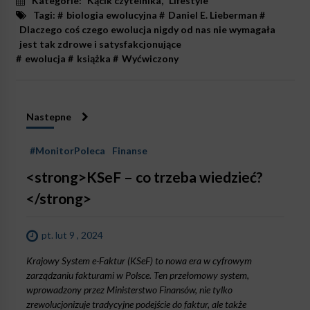
Kategorie:
Kącik czytelnika
,
Lifestyle
Tagi: #
biologia ewolucyjna
#
Daniel E. Lieberman
#
Dlaczego coś czego ewolucja nigdy od nas nie wymagała
jest tak zdrowe i satysfakcjonujące
#
ewolucja
#
książka
#
Wyćwiczony
Nastepne
#MonitorPoleca
Finanse
<strong>KSeF – co trzeba wiedzieć?
</strong>
pt. lut 9 , 2024
Krajowy System e-Faktur (KSeF) to nowa era w cyfrowym
zarządzaniu fakturami w Polsce. Ten przełomowy system,
wprowadzony przez Ministerstwo Finansów, nie tylko
zrewolucjonizuje tradycyjne podejście do faktur, ale także