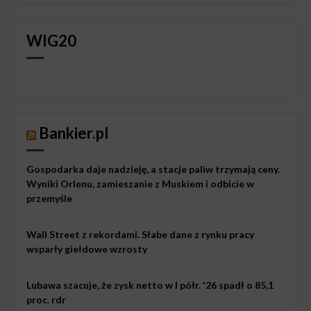
WIG20
Bankier.pl
Gospodarka daje nadzieję, a stacje paliw trzymają ceny.
Wyniki Orlenu, zamieszanie z Muskiem i odbicie w
przemyśle
Wall Street z rekordami. Słabe dane z rynku pracy
wsparły giełdowe wzrosty
Lubawa szacuje, że zysk netto w I półr. '26 spadł o 85,1
proc. rdr