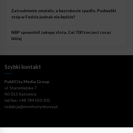
Zatrudnienie zmalało, a bezrobocie spadło. Podwyżki
stóp w Fedzie jednak nie będzie?
NBP spowolnił zakupy złota. Cel 700 ton jest coraz
bliżej
Szybki kontakt
PubliCity Media Group
ul. Staromiejska 7
40-013 Katowice
tel/fax: +48 784 050 301
redakcja@monitorrynkowy.pl