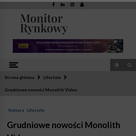
Skip
to
content
Monitor
Zaufana redakcja. Rzetelna prasa.
Rynkowy
Strona główna
Lifestyle
Grudniowe nowości Monolith Video
Kultura
Lifestyle
Grudniowe nowości Monolith