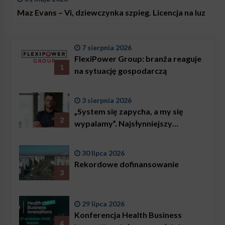
Maz Evans – Vi, dziewczynka szpieg. Licencja na luz
7 sierpnia 2026
FlexiPower Group: branża reaguje
1
na sytuację gospodarczą
3 sierpnia 2026
„System się zapycha, a my się
2
wypalamy”. Najsłynniejszy
ratownik w Polsce, Karol
Bączkowski, mówi wprost:
30 lipca 2026
problemem są nie tylko choroby
Rekordowe dofinansowanie
3
29 lipca 2026
Konferencja Health Business
4