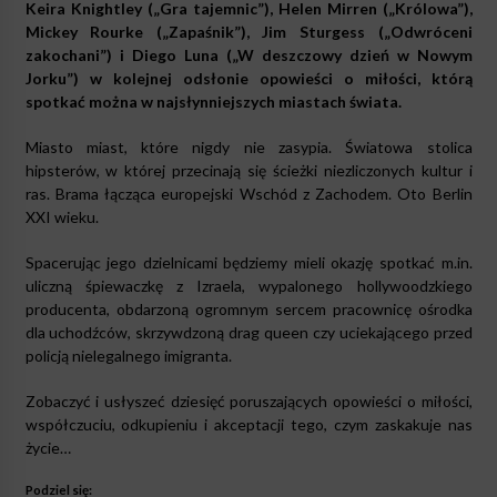
Keira Knightley („Gra tajemnic”), Helen Mirren („Królowa”),
Mickey Rourke („Zapaśnik”), Jim Sturgess („Odwróceni
zakochani”) i Diego Luna („W deszczowy dzień w Nowym
Jorku”) w kolejnej odsłonie opowieści o miłości, którą
spotkać można w najsłynniejszych miastach świata.
Miasto miast, które nigdy nie zasypia. Światowa stolica
hipsterów, w której przecinają się ścieżki niezliczonych kultur i
ras. Brama łącząca europejski Wschód z Zachodem. Oto Berlin
XXI wieku.
Spacerując jego dzielnicami będziemy mieli okazję spotkać m.in.
uliczną śpiewaczkę z Izraela, wypalonego hollywoodzkiego
producenta, obdarzoną ogromnym sercem pracownicę ośrodka
dla uchodźców, skrzywdzoną drag queen czy uciekającego przed
policją nielegalnego imigranta.
Zobaczyć i usłyszeć dziesięć poruszających opowieści o miłości,
współczuciu, odkupieniu i akceptacji tego, czym zaskakuje nas
życie…
Podziel się: