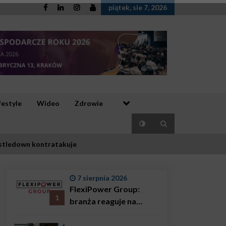
piątek, sie 7, 2026
festyle
Wideo
Zdrowie
istledown kontratakuje
7 sierpnia 2026
FlexiPower Group:
1
branża reaguje na
sytuację gospodarczą