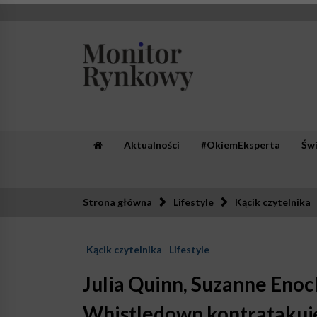
Skip
to
content
Monitor Rynkowy
Zaufana redakcja. Rzetelna prasa.
Aktualności
#OkiemEksperta
Św
Strona główna
Lifestyle
Kącik czytelnika
Kącik czytelnika
Lifestyle
Julia Quinn, Suzanne Enoc
Whistledown kontratakuj