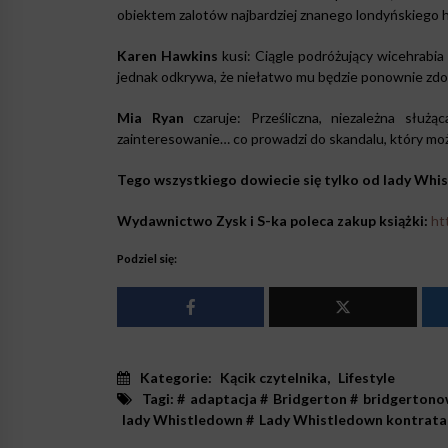
obiektem zalotów najbardziej znanego londyńskiego h
Karen Hawkins
kusi: Ciągle podróżujący wicehrabi
jednak odkrywa, że niełatwo mu będzie ponownie zdo
Mia Ryan
czaruje: Prześliczna, niezależna służą
zainteresowanie… co prowadzi do skandalu, który moż
Tego wszystkiego dowiecie się tylko od lady Whi
Wydawnictwo Zysk i S-ka poleca zakup książki:
ht
Podziel się:
Kategorie:
Kącik czytelnika
,
Lifestyle
Tagi: #
adaptacja
#
Bridgerton
#
bridgertono
lady Whistledown
#
Lady Whistledown kontrata