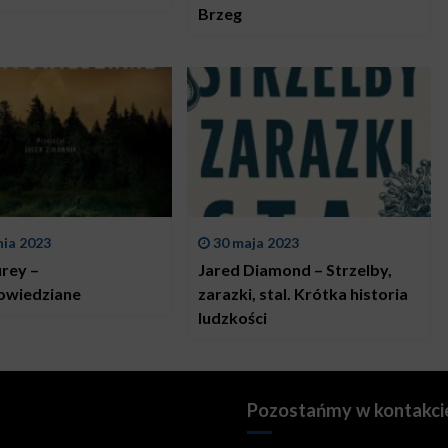
Brzeg
nia 2023
30 maja 2023
urey –
Jared Diamond – Strzelby,
owiedziane
zarazki, stal. Krótka historia
ludzkości
Pozostańmy w kontakci