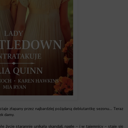
aje złapany przez najbardziej pożądaną debiutantkę sezonu… Teraz
tek damy.
e życie starannie unikała skandali, nagle – i w tajemnicy – staje się