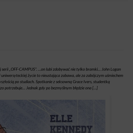
wej serii „OFF-CAMPUS”. …on lubi zdobywać nie tylko bramki… John Logan
 uniwersyteckiej życie to nieustająca zabawa, ale za zabójczym uśmiechem
zyszłością po studiach. Spotkanie z seksowną Grace Ivers, studentką
ardzo potrzebuje… Jednak gdy po bezmyślnym błędzie ona […]