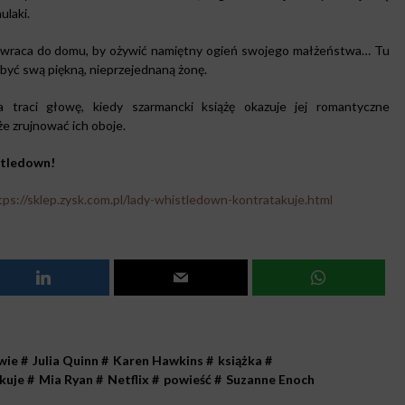
ulaki.
a wraca do domu, by ożywić namiętny ogień swojego małżeństwa… Tu
być swą piękną, nieprzejednaną żonę.
ca traci głowę, kiedy szarmancki książę okazuje jej romantyczne
e zrujnować ich oboje.
stledown!
tps://sklep.zysk.com.pl/lady-whistledown-kontratakuje.html
wie
#
Julia Quinn
#
Karen Hawkins
#
książka
#
kuje
#
Mia Ryan
#
Netflix
#
powieść
#
Suzanne Enoch