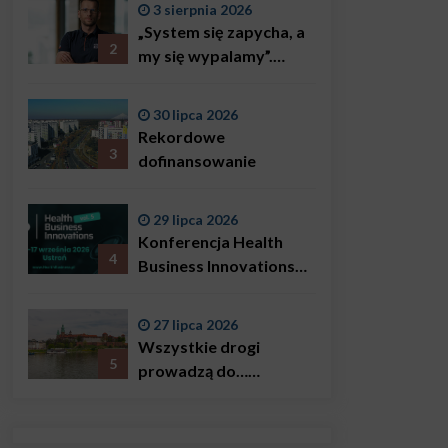
3 sierpnia 2026
„System się zapycha, a
2
my się wypalamy”.
Najsłynniejszy ratownik
w Polsce, Karol
30 lipca 2026
Bączkowski, mówi
Rekordowe
wprost: problemem są
3
dofinansowanie
nie tylko choroby
29 lipca 2026
Konferencja Health
4
Business Innovations
już we wrześniu!
27 lipca 2026
Wszystkie drogi
5
prowadzą do…
Krakowa!