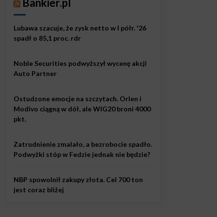
Bankier.pl
Lubawa szacuje, że zysk netto w I półr. '26
spadł o 85,1 proc. rdr
Noble Securities podwyższył wycenę akcji
Auto Partner
Ostudzone emocje na szczytach. Orlen i
Modivo ciągną w dół, ale WIG20 broni 4000
pkt.
Zatrudnienie zmalało, a bezrobocie spadło.
Podwyżki stóp w Fedzie jednak nie będzie?
NBP spowolnił zakupy złota. Cel 700 ton
jest coraz bliżej