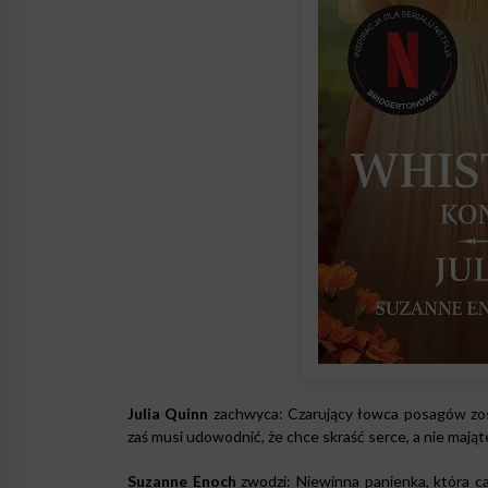
Julia Quinn
zachwyca: Czarujący łowca posagów zost
zaś musi udowodnić, że chce skraść serce, a nie mają
Suzanne Enoch
zwodzi: Niewinna panienka, która cał