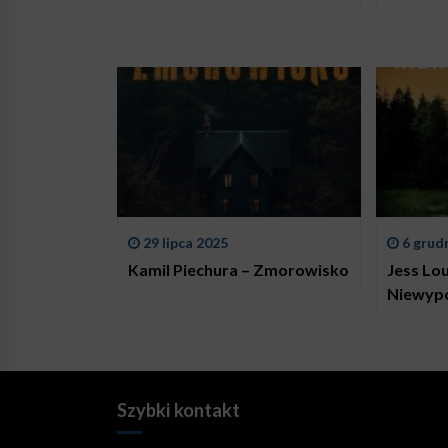
29 lipca 2025
6 grud
Kamil Piechura – Zmorowisko
Jess Lo
Niewyp
Szybki kontakt