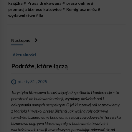
książka
#
Prasa drukowana
#
prasa online
#
promocja biznesu katowice
#
Remigiusz mróz
#
wydawnictwo filia
Nastepne
Aktualności
Podróże, które łączą
pt. sty 31 , 2025
Turystyka biznesowa to coś więcej niż spotkania i konferencje – to
przestrzeń do budowania relacji, wymiany doświadczeń i
odkrywania nowych perspektyw. O jej kluczowej roli rozmawiamy
z Mariolą Hryszko, prezes Bizfenti Jak ważną rolę odgrywa
turystyka biznesowa w budowaniu relacji zawodowych? Turystyka
biznesowa odgrywa kluczową rolę w budowaniu trwałych i
wartościowych relacji zawodowych, pozwalając oderwać się od