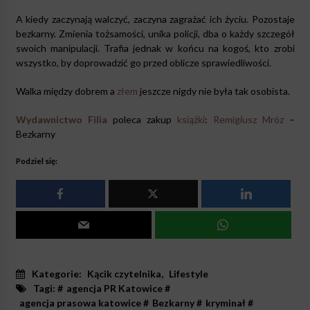
A kiedy zaczynają walczyć, zaczyna zagrażać ich życiu. Pozostaje
bezkarny. Zmienia tożsamości, unika policji, dba o każdy szczegół
swoich manipulacji. Trafia jednak w końcu na kogoś, kto zrobi
wszystko, by doprowadzić go przed oblicze sprawiedliwości.
Walka między dobrem a
złem
jeszcze nigdy nie była tak osobista.
Wydawnictwo Filia
poleca zakup
książki
:
Remigiusz Mróz
–
Bezkarny
Podziel się:
Kategorie:
Kącik czytelnika
,
Lifestyle
Tagi: #
agencja PR Katowice
#
agencja prasowa katowice
#
Bezkarny
#
kryminał
#