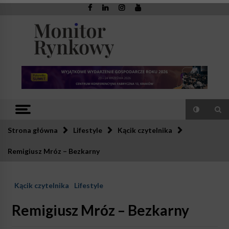
Skip
to
content
Monitor
Zaufana redakcja. Rzetelna prasa.
Rynkowy
Strona główna
Lifestyle
Kącik czytelnika
Remigiusz Mróz – Bezkarny
Kącik czytelnika
Lifestyle
Remigiusz Mróz – Bezkarny