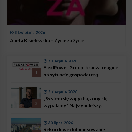
8 kwietnia 2026
Aneta Kisielewska – Życie za życie
7 sierpnia 2026
FlexiPower Group: branża reaguje
1
na sytuację gospodarczą
3 sierpnia 2026
„System się zapycha, a my się
2
wypalamy”. Najsłynniejszy
ratownik w Polsce, Karol
Bączkowski, mówi wprost:
30 lipca 2026
problemem są nie tylko choroby
Rekordowe dofinansowanie