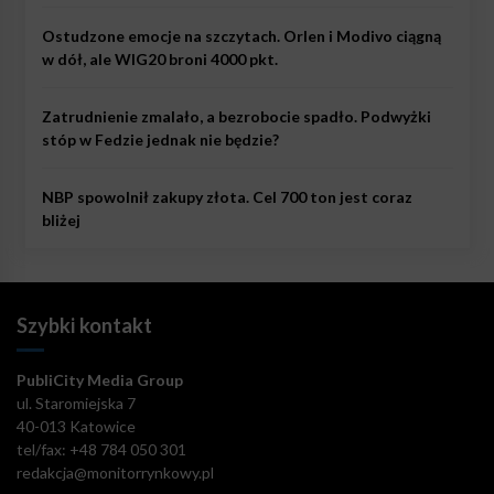
Ostudzone emocje na szczytach. Orlen i Modivo ciągną
w dół, ale WIG20 broni 4000 pkt.
Zatrudnienie zmalało, a bezrobocie spadło. Podwyżki
stóp w Fedzie jednak nie będzie?
NBP spowolnił zakupy złota. Cel 700 ton jest coraz
bliżej
Szybki kontakt
PubliCity Media Group
ul. Staromiejska 7
40-013 Katowice
tel/fax: +48 784 050 301
redakcja@monitorrynkowy.pl