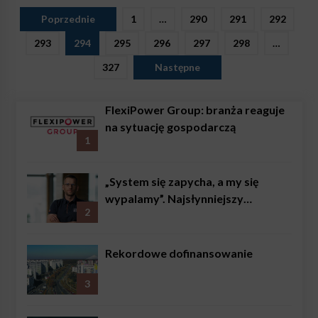
Stronicowanie
Poprzednie
1
…
290
291
292
wpisów
293
294
295
296
297
298
…
327
Następne
FlexiPower Group: branża reaguje
na sytuację gospodarczą
1
„System się zapycha, a my się
wypalamy”. Najsłynniejszy
2
ratownik w Polsce, Karol
Bączkowski, mówi wprost:
problemem są nie tylko choroby
Rekordowe dofinansowanie
3