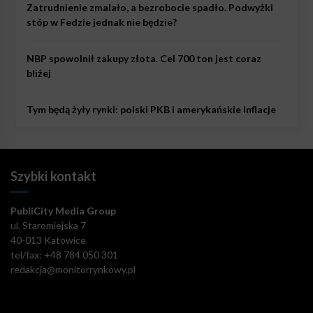
Zatrudnienie zmalało, a bezrobocie spadło. Podwyżki
stóp w Fedzie jednak nie będzie?
NBP spowolnił zakupy złota. Cel 700 ton jest coraz
bliżej
Tym będą żyły rynki: polski PKB i amerykańskie inflacje
Szybki kontakt
PubliCity Media Group
ul. Staromiejska 7
40-013 Katowice
tel/fax: +48 784 050 301
redakcja@monitorrynkowy.pl