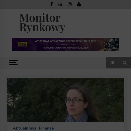
Skip
to
content
Monitor
Zaufana redakcja. Rzetelna prasa.
Rynkowy
Aktualności
Finanse