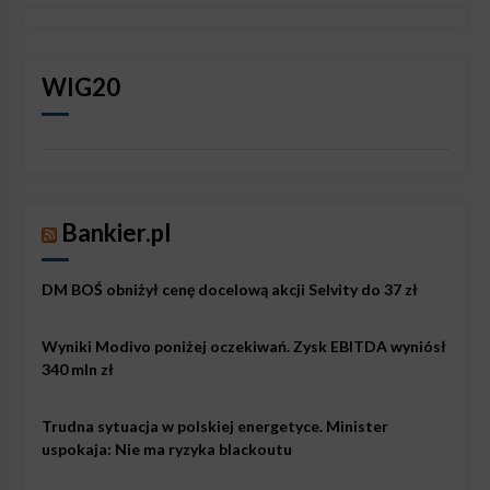
WIG20
Bankier.pl
DM BOŚ obniżył cenę docelową akcji Selvity do 37 zł
Wyniki Modivo poniżej oczekiwań. Zysk EBITDA wyniósł
340 mln zł
Trudna sytuacja w polskiej energetyce. Minister
uspokaja: Nie ma ryzyka blackoutu