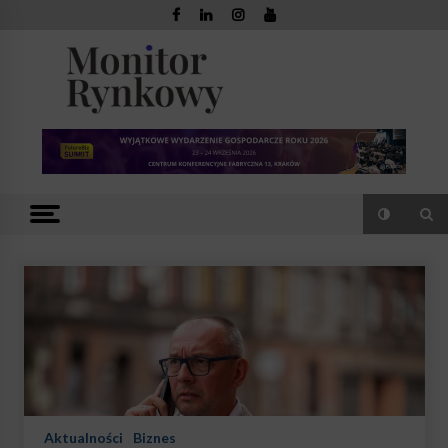
Skip
to
content
Monitor
Zaufana redakcja. Rzetelna prasa.
Rynkowy
Aktualności
Biznes