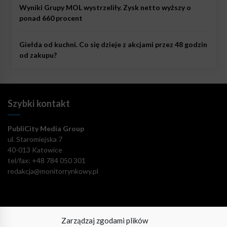
Wyniki Grupy MOL wystrzeliły. Zysk netto wyższy o
ponad 660 procent
Giełda od kuchni. Co się dzieje z akcjami przez 48 godzin
od zakupu?
Szybki kontakt
PubliCity Media Group
ul. Staromiejska 7
40-013 Katowice
tel/fax: +48 784 050 301
redakcja@monitorrynkowy.pl
Zarządzaj zgodami plików
Pozostańmy w kontakcie!