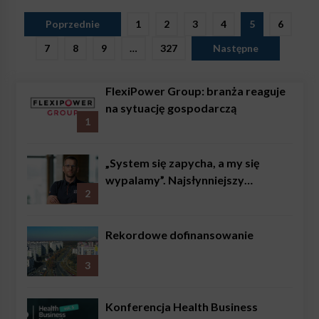
Stronicowanie
Poprzednie
1
2
3
4
5
6
wpisów
7
8
9
…
327
Następne
FlexiPower Group: branża reaguje
na sytuację gospodarczą
1
„System się zapycha, a my się
wypalamy”. Najsłynniejszy
2
ratownik w Polsce, Karol
Bączkowski, mówi wprost:
problemem są nie tylko choroby
Rekordowe dofinansowanie
3
Konferencja Health Business