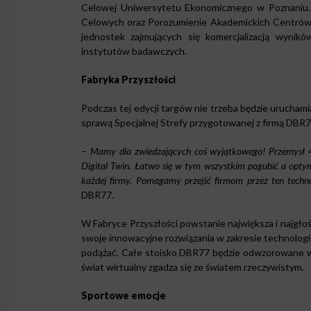
Celowej Uniwersytetu Ekonomicznego w Poznaniu. 
Celowych oraz Porozumienie Akademickich Centrów T
jednostek zajmujących się komercjalizacją wynik
instytutów badawczych.
Fabryka Przyszłości
Podczas tej edycji targów nie trzeba będzie uruchami
sprawą Specjalnej Strefy przygotowanej z firmą DBR7
–
Mamy dla zwiedzających coś wyjątkowego! Przemysł 4.0 j
Digital Twin. Łatwo się w tym wszystkim pogubić a optyma
każdej firmy. Pomagamy przejść firmom przez ten techno
DBR77.
W Fabryce Przyszłości powstanie największa i najgłoś
swoje innowacyjne rozwiązania w zakresie technologii
podążać. Całe stoisko DBR77 będzie odwzorowane w 
świat wirtualny zgadza się ze światem rzeczywistym.
Sportowe emocje