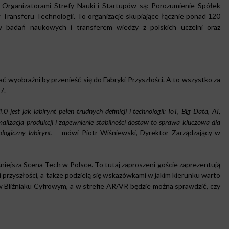
Organizatorami Strefy Nauki i Startupów są: Porozumienie Spółek
ransferu Technologii. To organizacje skupiające łącznie ponad 120
ów badań naukowych i transferem wiedzy z polskich uczelni oraz
ać wyobraźni by przenieść się do Fabryki Przyszłości. A to wszystko za
7.
est jak labirynt pełen trudnych definicji i technologii: IoT, Big Data, AI,
lizacja produkcji i zapewnienie stabilności dostaw to sprawa kluczowa dla
logiczny labirynt.
– mówi Piotr Wiśniewski, Dyrektor Zarządzający w
niejsza Scena Tech w Polsce. To tutaj zaproszeni goście zaprezentują
 przyszłości, a także podzielą się wskazówkami w jakim kierunku warto
Bliźniaku Cyfrowym, a w strefie AR/VR będzie można sprawdzić, czy