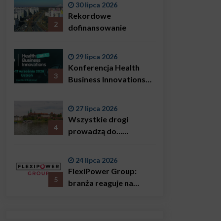
30 lipca 2026
Bączkowski, mówi
Rekordowe
wprost: problemem są
2
dofinansowanie
nie tylko choroby
29 lipca 2026
Konferencja Health
3
Business Innovations
już we wrześniu!
27 lipca 2026
Wszystkie drogi
4
prowadzą do…
Krakowa!
24 lipca 2026
FlexiPower Group:
5
branża reaguje na
sytuację gospodarczą