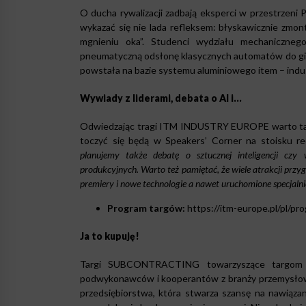
O ducha rywalizacji zadbają eksperci w przestrzeni
wykazać się nie lada refleksem: błyskawicznie zmo
mgnieniu oka”. Studenci wydziału mechanicznego
pneumatyczną odsłonę klasycznych automatów do gier
powstała na bazie systemu aluminiowego item – indus
Wywiady z liderami, debata o AI i…
Odwiedzając tragi ITM INDUSTRY EUROPE warto takż
toczyć się będą w Speakers’ Corner na stoisku 
planujemy także debatę o sztucznej inteligencji czy
produkcyjnych. Warto też pamiętać, że wiele atrakcji prz
premiery i nowe technologie a nawet uruchomione specjalni
Program targów:
https://itm-europe.pl/pl/p
Ja to kupuję!
Targi SUBCONTRACTING towarzyszące targom
podwykonawców i kooperantów z branży przemysłowej 
przedsiębiorstwa, która stwarza szansę na nawiąza