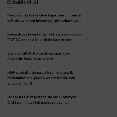
Bankier.pl
Mercator Estates chce kupić nieruchomość
w Krakowie pod inwestycję mieszkaniową
Rekordowy kwartał Synektika. Zysk netto i
EBITDA rosną o kilkadziesiąt procent
Sesja na GPW: Rekordowe spadków
początki. Banki w odwrocie
KNF zgodziła się na zaliczenie przez B.
Millennium obligacji o wartości 500 mln
euro do Tier II
Hossa na GPW jeszcze się nie skończyła?
OKI i wyniki spółek napędzają rynek