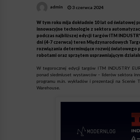
admin
3 czerwca 2024
W tym roku mija dokładnie 10 lat od światowej p
innowacyjne technologie z sektora automatyzacji, 
podczas najbliższej edycji targów ITM INDU
dni (4-7 czerwca) teren Międzynarodowych Targ
rozwiązania determinujące rozwój światowego p
robotami oraz sprzętem usprawniającym działal
W tegorocznej edycji targów ITM INDUSTRY E
ponad siedmiuset wystawców – liderów sektora inno
programu m.in. wykładów i prezentacji na Scenie 
Warehouse.