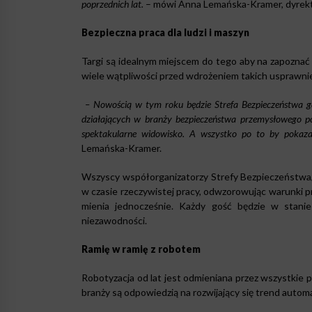
poprzednich lat.
– mówi Anna Lemańska-Kramer, dyre
Bezpieczna praca dla ludzi i maszyn
Targi są idealnym miejscem do tego aby na zapoznać
wiele wątpliwości przed wdrożeniem takich usprawnie
– Nowością w tym roku będzie Strefa Bezpieczeństwa g
działających w branży bezpieczeństwa przemysłowego p
spektakularne widowisko. A wszystko po to by pokazać
Lemańska-Kramer.
Wszyscy współorganizatorzy Strefy Bezpieczeństwa/
w czasie rzeczywistej pracy, odwzorowując warunki pr
mienia jednocześnie. Każdy gość będzie w stanie
niezawodności.
Ramię w ramię z robotem
Robotyzacja od lat jest odmieniana przez wszystki
branży są odpowiedzią na rozwijający się trend autom