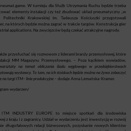
 Pneumat.game. W turnieju dla Służb Utrzymania Ruchu będzie trzeba
ntować elementy instalacji czy też zbudować układ pneumatyczny „w
 Politechniki Krakowskiej im. Tadeusza Kościuszki przygotowali
, na których będzie można zagrać w trakcie targów. Konstrukcja gier
trial applications. Na zwycięzców będą czekać atrakcyjne nagrody.
e przysłuchać się rozmowom z liderami branży przemysłowej, które
redakcji MM Magazynu Przemysłowego. – Poza kącikiem wywiadów,
 warsztaty na temat obliczania śladu węglowego w przedsiębiorstwach
ygotowują wystawcy. To tam, na ich stoiskach będzie można na żywo zobaczyć
e na targi ITM– linie produkcyjne
– dodaje Anna Lemańska-Kramer.
rogram-wydarzen/
 ITM INDUSTRY EUROPE to miejsce spotkań dla środowiska
z kraju i z zagranicy. Udział w wydarzeniu jest inwestycją w rozwój
nie długofalowych relacji biznesowych, pozyskanie nowych klientów