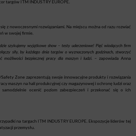
ktor targów ITM INDUSTRY EUROPE.
 się z nowoczesnymi rozwiązaniami. Na miejscu można od razu rozwiać
ń w swojej firmie.
dzie szykujemy wyjątkowe show – testy uderzeniowe! Pięć wiodących firm
ołączy siły, by każdego dnia targów o wyznaczonych godzinach, stworzyć
 możliwości bezpiecznej pracy dla maszyn i ludzi.
– zapowiada Anna
Safety Zone zaprezentują swoje innowacyjne produkty i rozwiązania
acy maszyn na hali produkcyjnej czy magazynowej i ochronę ludzi oraz
 samodzielnie ocenić poziom zabezpieczeń i przekonać się o ich
e przypadki na targach ITM INDUSTRY EUROPE. Ekspozycje liderów tej
atyzacji przemysłu.