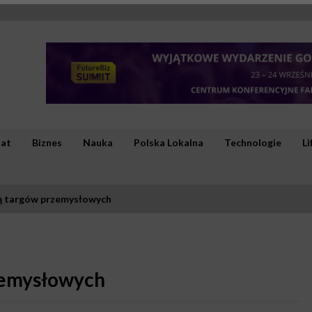
iat
Biznes
Nauka
Polska Lokalna
Technologie
Li
cą targów przemysłowych
zemysłowych