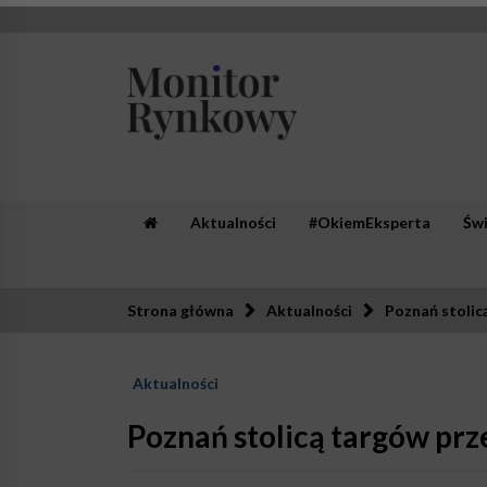
Skip
to
content
Monitor Rynkowy
Zaufana redakcja. Rzetelna prasa.
Aktualności
#OkiemEksperta
Św
Strona główna
Aktualności
Poznań stoli
Aktualności
Poznań stolicą targów pr