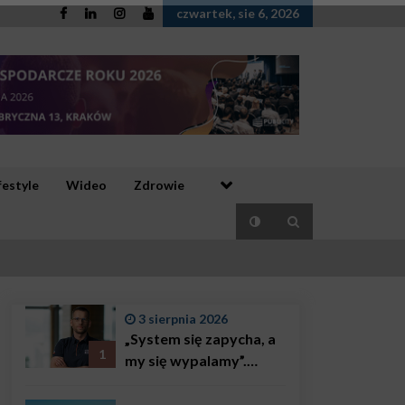
czwartek, sie 6, 2026
festyle
Wideo
Zdrowie
3 sierpnia 2026
„System się zapycha, a
1
my się wypalamy”.
Najsłynniejszy ratownik
w Polsce, Karol