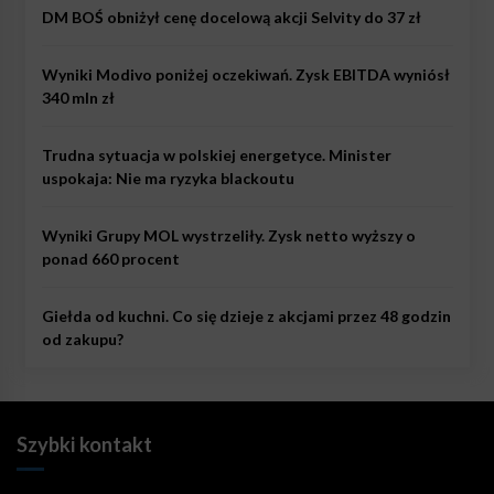
DM BOŚ obniżył cenę docelową akcji Selvity do 37 zł
Wyniki Modivo poniżej oczekiwań. Zysk EBITDA wyniósł
340 mln zł
Trudna sytuacja w polskiej energetyce. Minister
uspokaja: Nie ma ryzyka blackoutu
Wyniki Grupy MOL wystrzeliły. Zysk netto wyższy o
ponad 660 procent
Giełda od kuchni. Co się dzieje z akcjami przez 48 godzin
od zakupu?
Szybki kontakt