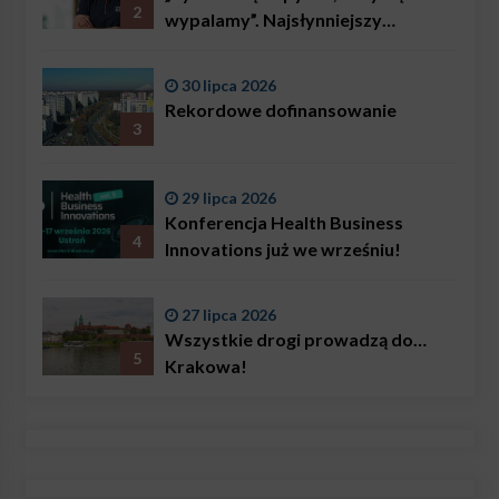
2
wypalamy”. Najsłynniejszy
ratownik w Polsce, Karol
Bączkowski, mówi wprost:
30 lipca 2026
problemem są nie tylko choroby
Rekordowe dofinansowanie
3
29 lipca 2026
Konferencja Health Business
4
Innovations już we wrześniu!
27 lipca 2026
Wszystkie drogi prowadzą do…
5
Krakowa!