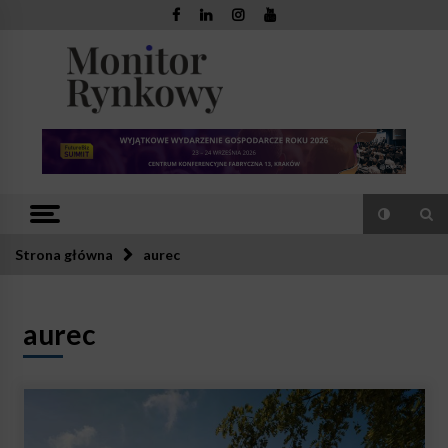
Skip
to
content
Monitor
Zaufana redakcja. Rzetelna prasa.
Rynkowy
Strona główna
aurec
aurec