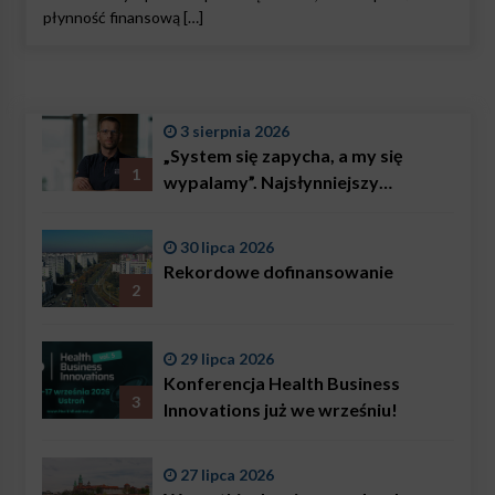
płynność finansową […]
3 sierpnia 2026
„System się zapycha, a my się
1
wypalamy”. Najsłynniejszy
ratownik w Polsce, Karol
Bączkowski, mówi wprost:
30 lipca 2026
problemem są nie tylko choroby
Rekordowe dofinansowanie
2
29 lipca 2026
Konferencja Health Business
3
Innovations już we wrześniu!
27 lipca 2026