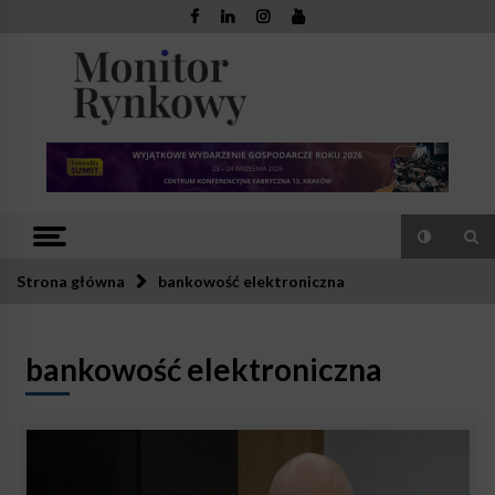
Skip
to
content
Monitor
Zaufana redakcja. Rzetelna prasa.
Rynkowy
Strona główna
bankowość elektroniczna
bankowość elektroniczna