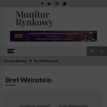
Skip
to
content
Monitor
Zaufana redakcja. Rzetelna prasa.
Rynkowy
Strona główna
Bret Weinstein
Bret Weinstein