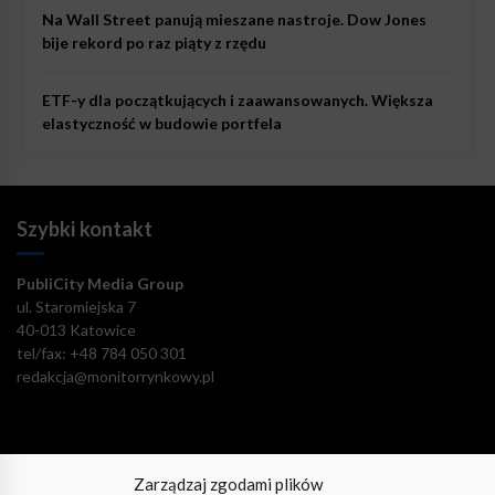
Na Wall Street panują mieszane nastroje. Dow Jones
bije rekord po raz piąty z rzędu
ETF-y dla początkujących i zaawansowanych. Większa
elastyczność w budowie portfela
Szybki kontakt
PubliCity Media Group
ul. Staromiejska 7
40-013 Katowice
tel/fax: +48 784 050 301
redakcja@monitorrynkowy.pl
Zarządzaj zgodami plików
Pozostańmy w kontakcie!