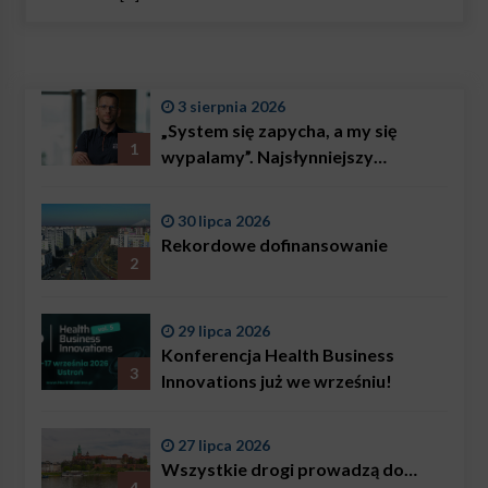
3 sierpnia 2026
„System się zapycha, a my się
1
wypalamy”. Najsłynniejszy
ratownik w Polsce, Karol
Bączkowski, mówi wprost:
30 lipca 2026
problemem są nie tylko choroby
Rekordowe dofinansowanie
2
29 lipca 2026
Konferencja Health Business
3
Innovations już we wrześniu!
27 lipca 2026
Wszystkie drogi prowadzą do…
4