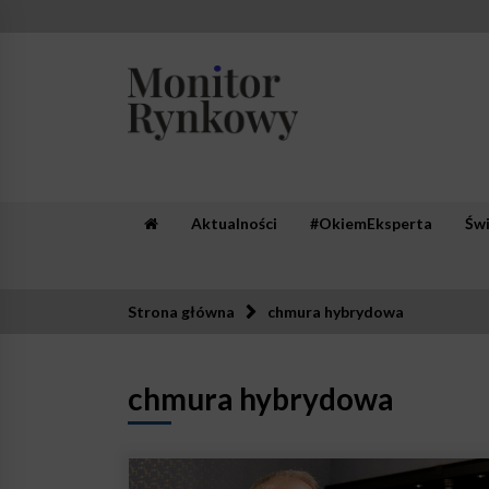
Skip
to
content
Monitor Rynkowy
Zaufana redakcja. Rzetelna prasa.
Aktualności
#OkiemEksperta
Św
Strona główna
chmura hybrydowa
chmura hybrydowa