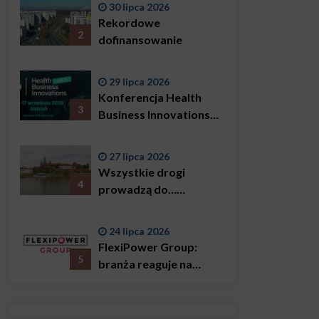
30 lipca 2026
Bączkowski, mówi
Rekordowe
wprost: problemem są
2
dofinansowanie
nie tylko choroby
29 lipca 2026
Konferencja Health
3
Business Innovations
już we wrześniu!
27 lipca 2026
Wszystkie drogi
4
prowadzą do…
Krakowa!
24 lipca 2026
FlexiPower Group:
5
branża reaguje na
sytuację gospodarczą