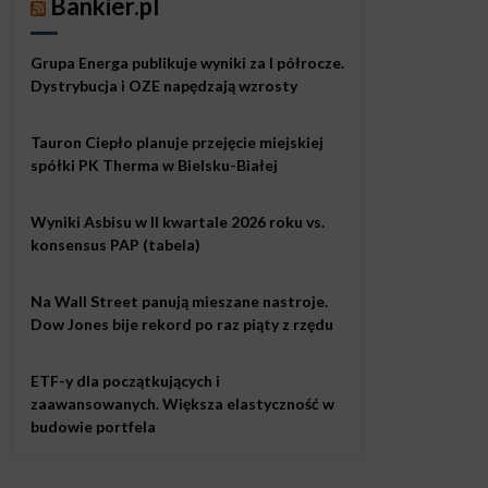
Bankier.pl
Grupa Energa publikuje wyniki za I półrocze.
Dystrybucja i OZE napędzają wzrosty
Tauron Ciepło planuje przejęcie miejskiej
spółki PK Therma w Bielsku-Białej
Wyniki Asbisu w II kwartale 2026 roku vs.
konsensus PAP (tabela)
Na Wall Street panują mieszane nastroje.
Dow Jones bije rekord po raz piąty z rzędu
ETF-y dla początkujących i
zaawansowanych. Większa elastyczność w
budowie portfela