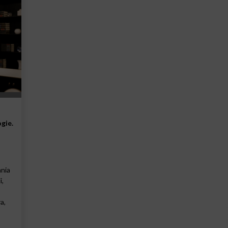
gie.
ania
i,
a,