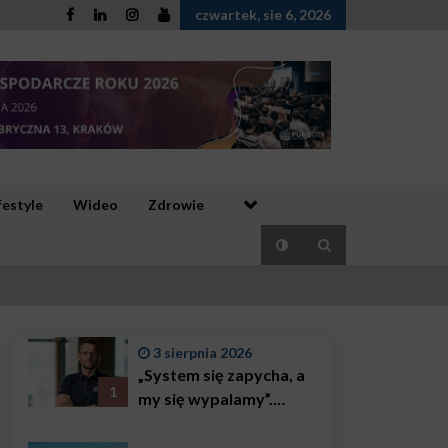
czwartek, sie 6, 2026
festyle
Wideo
Zdrowie
3 sierpnia 2026
„System się zapycha, a
1
my się wypalamy”.
Najsłynniejszy ratownik
w Polsce, Karol