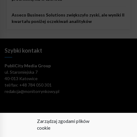
Asseco Business Solutions zwiększyło zyski, ale wyniki II
kwartału poniżej oczekiwań analityków
Szybki kontakt
PubliCity Media Group
ul. Staromiejska 7
40-013 Katowice
tel/fax: +48 784 050 301
redakcja@monitorrynkowy.pl
Zarządzaj zgodami plików
Pozostańmy w kontakcie!
cookie