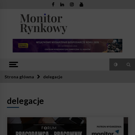
Skip
to
content
Monitor
Zaufana redakcja. Rzetelna prasa.
Rynkowy
Strona główna
delegacje
delegacje