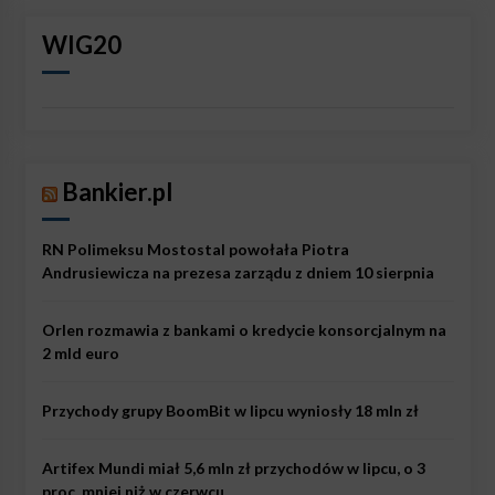
WIG20
Bankier.pl
RN Polimeksu Mostostal powołała Piotra
Andrusiewicza na prezesa zarządu z dniem 10 sierpnia
Orlen rozmawia z bankami o kredycie konsorcjalnym na
2 mld euro
Przychody grupy BoomBit w lipcu wyniosły 18 mln zł
Artifex Mundi miał 5,6 mln zł przychodów w lipcu, o 3
proc. mniej niż w czerwcu