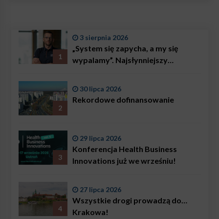
3 sierpnia 2026
„System się zapycha, a my się
1
wypalamy”. Najsłynniejszy
ratownik w Polsce, Karol
Bączkowski, mówi wprost:
30 lipca 2026
problemem są nie tylko choroby
Rekordowe dofinansowanie
2
29 lipca 2026
Konferencja Health Business
3
Innovations już we wrześniu!
27 lipca 2026
Wszystkie drogi prowadzą do…
4
Krakowa!