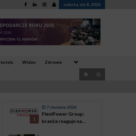
sobota, sie 8, 2026
festyle
Wideo
Zdrowie
7 sierpnia 2026
FlexiPower Group:
1
branża reaguje na
sytuację gospodarczą