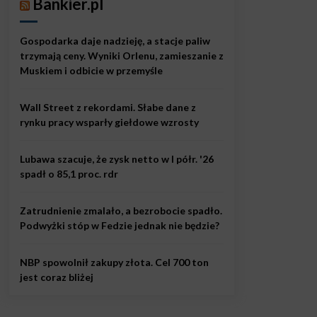
Bankier.pl
Gospodarka daje nadzieję, a stacje paliw
trzymają ceny. Wyniki Orlenu, zamieszanie z
Muskiem i odbicie w przemyśle
Wall Street z rekordami. Słabe dane z
rynku pracy wsparły giełdowe wzrosty
Lubawa szacuje, że zysk netto w I półr. '26
spadł o 85,1 proc. rdr
Zatrudnienie zmalało, a bezrobocie spadło.
Podwyżki stóp w Fedzie jednak nie będzie?
NBP spowolnił zakupy złota. Cel 700 ton
jest coraz bliżej