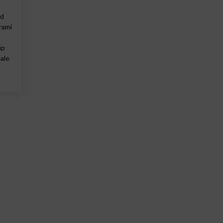
ad
rami
up
 ale