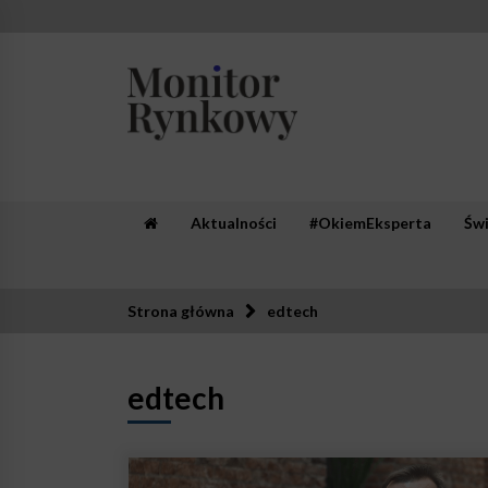
Skip
to
content
Monitor Rynkowy
Zaufana redakcja. Rzetelna prasa.
Aktualności
#OkiemEksperta
Św
Strona główna
edtech
edtech