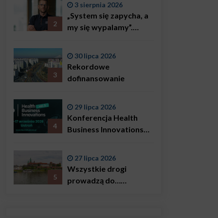
3 sierpnia 2026
„System się zapycha, a
2
my się wypalamy”.
Najsłynniejszy ratownik
w Polsce, Karol
30 lipca 2026
Bączkowski, mówi
Rekordowe
wprost: problemem są
3
dofinansowanie
nie tylko choroby
29 lipca 2026
Konferencja Health
4
Business Innovations
już we wrześniu!
27 lipca 2026
Wszystkie drogi
5
prowadzą do…
Krakowa!