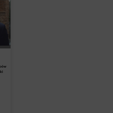
upów
ki