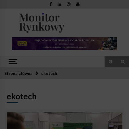
Skip
to
content
Monitor
Zaufana redakcja. Rzetelna prasa.
Rynkowy
Strona główna
ekotech
ekotech