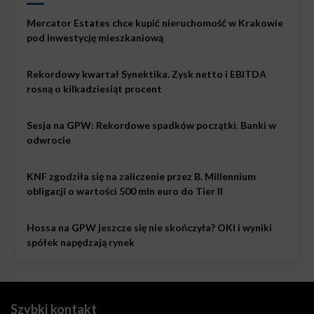
Mercator Estates chce kupić nieruchomość w Krakowie
pod inwestycję mieszkaniową
Rekordowy kwartał Synektika. Zysk netto i EBITDA
rosną o kilkadziesiąt procent
Sesja na GPW: Rekordowe spadków początki. Banki w
odwrocie
KNF zgodziła się na zaliczenie przez B. Millennium
obligacji o wartości 500 mln euro do Tier II
Hossa na GPW jeszcze się nie skończyła? OKI i wyniki
spółek napędzają rynek
Szybki kontakt