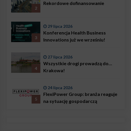
problemem są nie tylko choroby
Rekordowe dofinansowanie
2
29 lipca 2026
Konferencja Health Business
3
Innovations już we wrześniu!
27 lipca 2026
Wszystkie drogi prowadzą do…
4
Krakowa!
24 lipca 2026
FlexiPower Group: branża reaguje
5
na sytuację gospodarczą