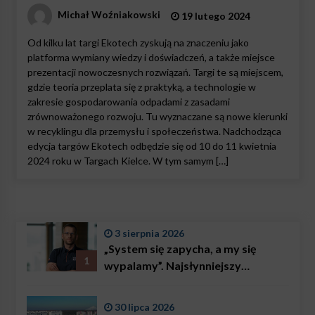
Michał Woźniakowski
19 lutego 2024
Od kilku lat targi Ekotech zyskują na znaczeniu jako
platforma wymiany wiedzy i doświadczeń, a także miejsce
prezentacji nowoczesnych rozwiązań. Targi te są miejscem,
gdzie teoria przeplata się z praktyką, a technologie w
zakresie gospodarowania odpadami z zasadami
zrównoważonego rozwoju. Tu wyznaczane są nowe kierunki
w recyklingu dla przemysłu i społeczeństwa. Nadchodząca
edycja targów Ekotech odbędzie się od 10 do 11 kwietnia
2024 roku w Targach Kielce. W tym samym […]
3 sierpnia 2026
„System się zapycha, a my się
1
wypalamy”. Najsłynniejszy
ratownik w Polsce, Karol
Bączkowski, mówi wprost:
30 lipca 2026