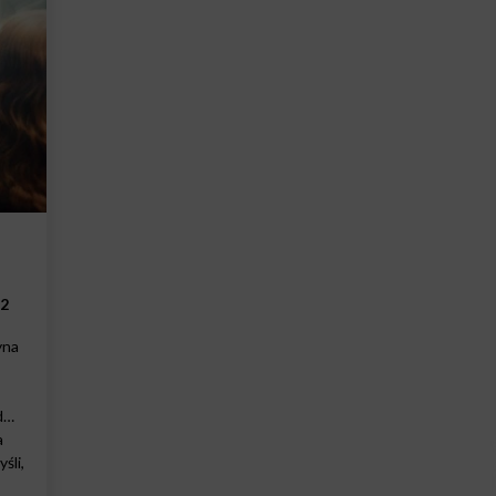
2
yna
od…
a
śli,