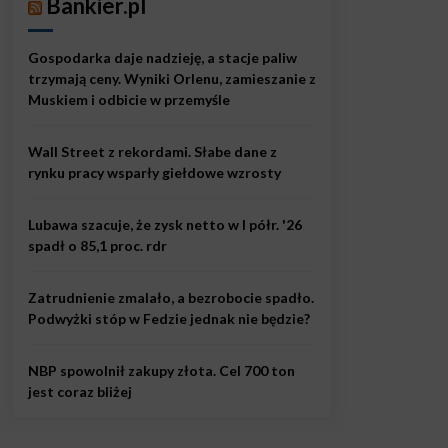
Bankier.pl
Gospodarka daje nadzieję, a stacje paliw
trzymają ceny. Wyniki Orlenu, zamieszanie z
Muskiem i odbicie w przemyśle
Wall Street z rekordami. Słabe dane z
rynku pracy wsparły giełdowe wzrosty
Lubawa szacuje, że zysk netto w I półr. '26
spadł o 85,1 proc. rdr
Zatrudnienie zmalało, a bezrobocie spadło.
Podwyżki stóp w Fedzie jednak nie będzie?
NBP spowolnił zakupy złota. Cel 700 ton
jest coraz bliżej