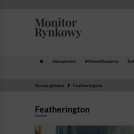
Skip
to
content
Monitor Rynkowy
Zaufana redakcja. Rzetelna prasa.
Aktualności
#OkiemEksperta
Św
Strona główna
Featherington
Featherington