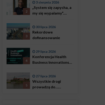
3 sierpnia 2026
„System się zapycha, a
2
my się wypalamy”.
Najsłynniejszy ratownik
w Polsce, Karol
30 lipca 2026
Bączkowski, mówi
Rekordowe
wprost: problemem są
3
dofinansowanie
nie tylko choroby
29 lipca 2026
Konferencja Health
4
Business Innovations
już we wrześniu!
27 lipca 2026
Wszystkie drogi
5
prowadzą do…
Krakowa!