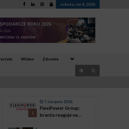
sobota, sie 8, 2026
festyle
Wideo
Zdrowie
7 sierpnia 2026
FlexiPower Group:
1
branża reaguje na
sytuację gospodarczą