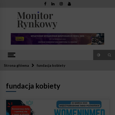
Skip
to
content
Monitor
Zaufana redakcja. Rzetelna prasa.
Rynkowy
Strona główna
fundacja kobiety
fundacja kobiety