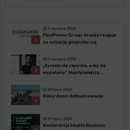
7 sierpnia 2026
FlexiPower Group: branża reaguje
1
na sytuację gospodarczą
3 sierpnia 2026
„System się zapycha, a my się
2
wypalamy”. Najsłynniejszy
ratownik w Polsce, Karol
Bączkowski, mówi wprost:
30 lipca 2026
problemem są nie tylko choroby
Rekordowe dofinansowanie
3
29 lipca 2026
Konferencja Health Business
4