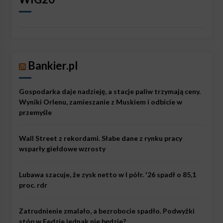
Bankier.pl
Gospodarka daje nadzieję, a stacje paliw trzymają ceny.
Wyniki Orlenu, zamieszanie z Muskiem i odbicie w
przemyśle
Wall Street z rekordami. Słabe dane z rynku pracy
wsparły giełdowe wzrosty
Lubawa szacuje, że zysk netto w I półr. '26 spadł o 85,1
proc. rdr
Zatrudnienie zmalało, a bezrobocie spadło. Podwyżki
stóp w Fedzie jednak nie będzie?