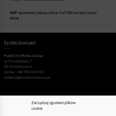
NBP spowolnił zakupy złota. Cel 700 ton jest coraz
bliżej
Szybki kontakt
PubliCity Media Group
ul. Staromiejska 7
40-013 Katowice
tel/fax: +48 784 050 301
redakcja@monitorrynkowy.pl
Zarządzaj zgodami plików
Pozostańmy w kontakcie!
cookie