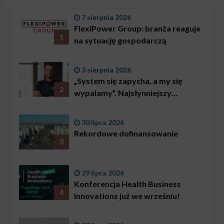
7 sierpnia 2026
FlexiPower Group: branża reaguje
1
na sytuację gospodarczą
3 sierpnia 2026
„System się zapycha, a my się
2
wypalamy”. Najsłynniejszy
ratownik w Polsce, Karol
Bączkowski, mówi wprost:
30 lipca 2026
problemem są nie tylko choroby
Rekordowe dofinansowanie
3
29 lipca 2026
Konferencja Health Business
4
Innovations już we wrześniu!