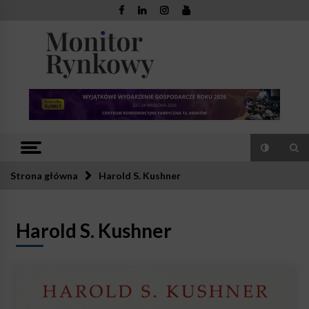
Skip
to
content
Monitor
Zaufana redakcja. Rzetelna prasa.
Rynkowy
Strona główna
Harold S. Kushner
Harold S. Kushner