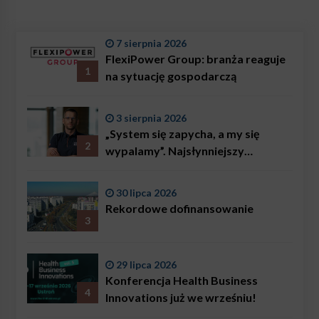
7 sierpnia 2026
FlexiPower Group: branża reaguje
1
na sytuację gospodarczą
3 sierpnia 2026
„System się zapycha, a my się
2
wypalamy”. Najsłynniejszy
ratownik w Polsce, Karol
Bączkowski, mówi wprost:
30 lipca 2026
problemem są nie tylko choroby
Rekordowe dofinansowanie
3
29 lipca 2026
Konferencja Health Business
4
Innovations już we wrześniu!