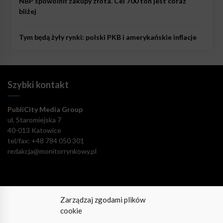
NBP spowolnił zakupy złota. Cel 700 ton jest coraz
bliżej
Tym będą żyły rynki: polski PKB i amerykańskie inflacje
Szybki kontakt
PubliCity Media Group
ul. Staromiejska 7
40-013 Katowice
tel/fax: +48 784 050 301
redakcja@monitorrynkowy.pl
Zarządzaj zgodami plików
Pozostańmy w kontakcie!
cookie