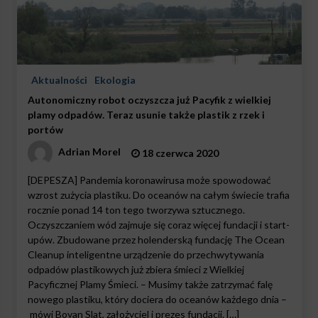
Aktualności
Ekologia
Autonomiczny robot oczyszcza już Pacyfik z wielkiej
plamy odpadów. Teraz usunie także plastik z rzek i
portów
Adrian Morel
18 czerwca 2020
[DEPESZA] Pandemia koronawirusa może spowodować
wzrost zużycia plastiku. Do oceanów na całym świecie trafia
rocznie ponad 14 ton tego tworzywa sztucznego.
Oczyszczaniem wód zajmuje się coraz więcej fundacji i start-
upów. Zbudowane przez holenderską fundację The Ocean
Cleanup inteligentne urządzenie do przechwytywania
odpadów plastikowych już zbiera śmieci z Wielkiej
Pacyficznej Plamy Śmieci. – Musimy także zatrzymać falę
nowego plastiku, który dociera do oceanów każdego dnia –
mówi Boyan Slat, założyciel i prezes fundacji. […]