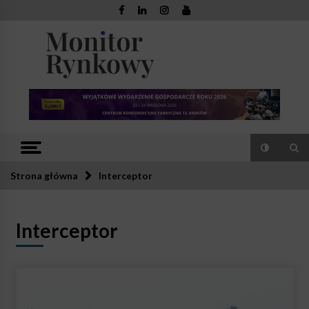
Skip
to
content
Monitor
Zaufana redakcja. Rzetelna prasa.
Rynkowy
Strona główna
Interceptor
Interceptor