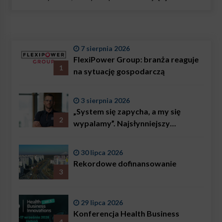
7 sierpnia 2026
FlexiPower Group: branża reaguje
1
na sytuację gospodarczą
3 sierpnia 2026
„System się zapycha, a my się
2
wypalamy”. Najsłynniejszy
ratownik w Polsce, Karol
Bączkowski, mówi wprost:
30 lipca 2026
problemem są nie tylko choroby
Rekordowe dofinansowanie
3
29 lipca 2026
Konferencja Health Business
4