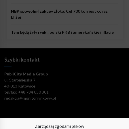
NBP spowolnił zakupy złota. Cel 700 ton jest coraz
bliżej
Tym będą żyły rynki: polski PKB i amerykańskie inflacje
Szybki kontakt
PubliCity Media Group
ul. Staromiejska 7
40-013 Katowice
tel/fax: +48 784 050 301
redakcja@monitorrynkowy.pl
Zarządzaj zgodami plików
Pozostańmy w kontakcie!