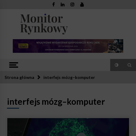
Skip
to
content
Monitor
Zaufana redakcja. Rzetelna prasa.
Rynkowy
Strona główna
interfejs mózg–komputer
interfejs mózg–komputer