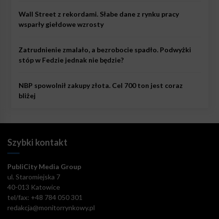
Wall Street z rekordami. Słabe dane z rynku pracy
wsparły giełdowe wzrosty
Zatrudnienie zmalało, a bezrobocie spadło. Podwyżki
stóp w Fedzie jednak nie będzie?
NBP spowolnił zakupy złota. Cel 700 ton jest coraz
bliżej
Szybki kontakt
PubliCity Media Group
ul. Staromiejska 7
40-013 Katowice
tel/fax: +48 784 050 301
redakcja@monitorrynkowy.pl