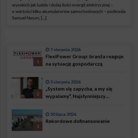
wysokich jak ludzie i dużej ilości energii elektrycznej –
o wartości kilku akumulatorów samochodowych – podkreśla
Samuel Nason, […]
7 sierpnia 2026
FlexiPower Group: branża reaguje
1
na sytuację gospodarczą
3 sierpnia 2026
„System się zapycha, a my się
2
wypalamy”. Najsłynniejszy
ratownik w Polsce, Karol
Bączkowski, mówi wprost:
30 lipca 2026
problemem są nie tylko choroby
Rekordowe dofinansowanie
3