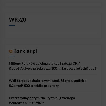
WIG20
Bankier.pl
Miliony Polaków uciekną z lokat i założą OKI?
&quot;Aktywa przekroczą 100 miliardów złotych&quot;
Wall Street zaskakuje wynikami. 86 proc. spółek z
S&amp;P 500 przebiło prognozy
Ekstremalny optymizm i ryzyko „Czarnego
Poniedziałku” z 1987 r.