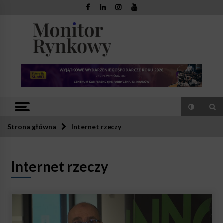
Skip
to
content
Monitor
Zaufana redakcja. Rzetelna prasa.
Rynkowy
Strona główna
Internet rzeczy
Internet rzeczy