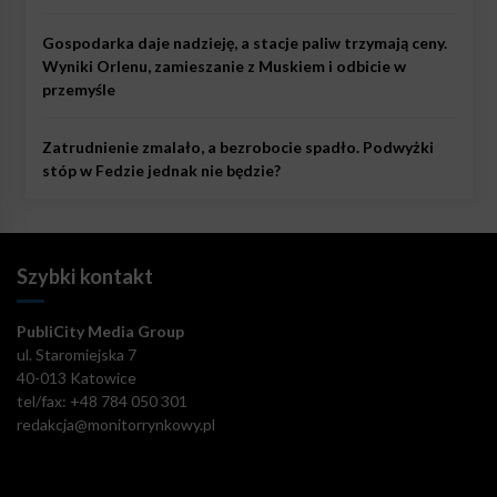
Gospodarka daje nadzieję, a stacje paliw trzymają ceny.
Wyniki Orlenu, zamieszanie z Muskiem i odbicie w
przemyśle
Zatrudnienie zmalało, a bezrobocie spadło. Podwyżki
stóp w Fedzie jednak nie będzie?
Szybki kontakt
PubliCity Media Group
ul. Staromiejska 7
40-013 Katowice
tel/fax: +48 784 050 301
redakcja@monitorrynkowy.pl