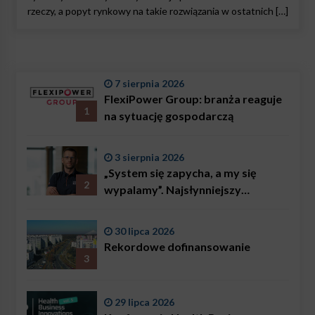
rzeczy, a popyt rynkowy na takie rozwiązania w ostatnich […]
7 sierpnia 2026
FlexiPower Group: branża reaguje
1
na sytuację gospodarczą
3 sierpnia 2026
„System się zapycha, a my się
2
wypalamy”. Najsłynniejszy
ratownik w Polsce, Karol
Bączkowski, mówi wprost:
30 lipca 2026
problemem są nie tylko choroby
Rekordowe dofinansowanie
3
29 lipca 2026