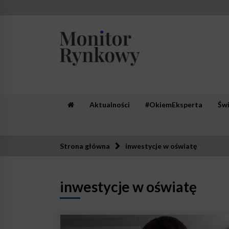
Skip
to
content
Monitor Rynkowy
Zaufana redakcja. Rzetelna prasa.
Aktualności
#OkiemEksperta
Św
Strona główna
inwestycje w oświatę
inwestycje w oświatę