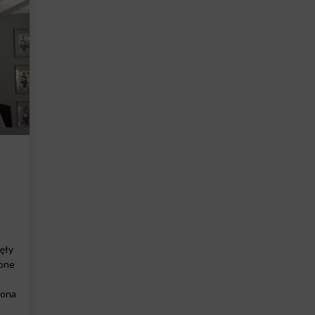
ęły
zone
 ona