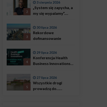
3 sierpnia 2026
„System się zapycha, a
2
my się wypalamy”.
Najsłynniejszy ratownik
w Polsce, Karol
30 lipca 2026
Bączkowski, mówi
Rekordowe
wprost: problemem są
3
dofinansowanie
nie tylko choroby
29 lipca 2026
Konferencja Health
4
Business Innovations
już we wrześniu!
27 lipca 2026
Wszystkie drogi
5
prowadzą do…
Krakowa!