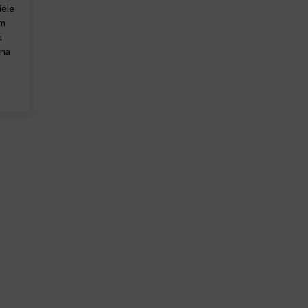
iele
em
u
 na