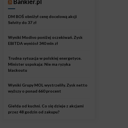
Bankier.pl
DM BOŚ obniżył cenę docelową akcji
Selvity do 37 zł
Wyniki Modivo poniżej oczekiwań. Zysk
EBITDA wyniósł 340 mln zł
Trudna sytuacja w polskiej energetyce.
Minister uspokaja: Nie ma ryzyka
blackoutu
Wyniki Grupy MOL wystrzeliły. Zysk netto
wyższy o ponad 660 procent
Giełda od kuchni. Co się dzieje z akcjami
przez 48 godzin od zakupu?