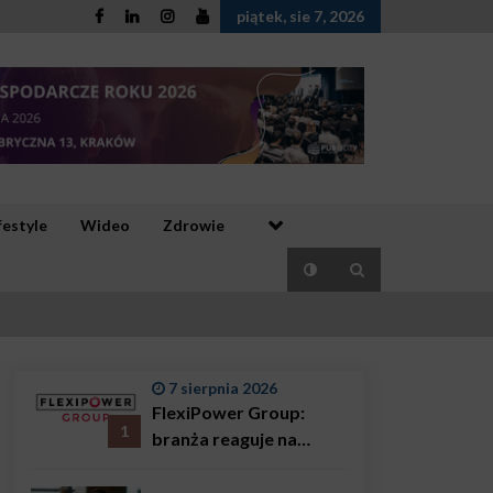
piątek, sie 7, 2026
festyle
Wideo
Zdrowie
7 sierpnia 2026
FlexiPower Group:
1
branża reaguje na
sytuację gospodarczą