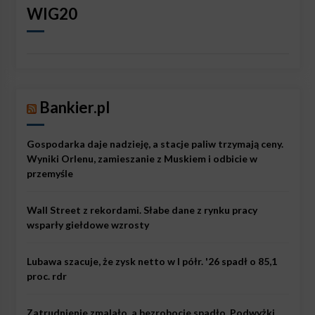
WIG20
Bankier.pl
Gospodarka daje nadzieję, a stacje paliw trzymają ceny.
Wyniki Orlenu, zamieszanie z Muskiem i odbicie w
przemyśle
Wall Street z rekordami. Słabe dane z rynku pracy
wsparły giełdowe wzrosty
Lubawa szacuje, że zysk netto w I półr. '26 spadł o 85,1
proc. rdr
Zatrudnienie zmalało, a bezrobocie spadło. Podwyżki