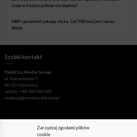
stóp w Fedzie jednak nie będzie?
NBP spowolnił zakupy złota. Cel 700 ton jest coraz
bliżej
Szybki kontakt
PubliCity Media Group
ul. Staromiejska 7
40-013 Katowice
tel/fax: +48 784 050 301
redakcja@monitorrynkowy.pl
Zarządzaj zgodami plików
Pozostańmy w kontakcie!
cookie