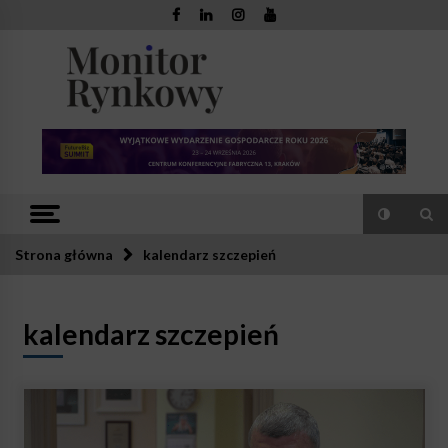
Skip
to
content
Monitor
Zaufana redakcja. Rzetelna prasa.
Rynkowy
Strona główna
kalendarz szczepień
kalendarz szczepień