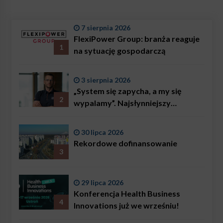
7 sierpnia 2026
FlexiPower Group: branża reaguje
1
na sytuację gospodarczą
3 sierpnia 2026
„System się zapycha, a my się
2
wypalamy”. Najsłynniejszy
ratownik w Polsce, Karol
Bączkowski, mówi wprost:
30 lipca 2026
problemem są nie tylko choroby
Rekordowe dofinansowanie
3
29 lipca 2026
Konferencja Health Business
4
Innovations już we wrześniu!