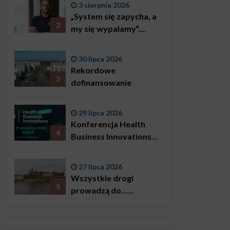
3 sierpnia 2026
„System się zapycha, a
2
my się wypalamy”.
Najsłynniejszy ratownik
w Polsce, Karol
30 lipca 2026
Bączkowski, mówi
Rekordowe
wprost: problemem są
3
dofinansowanie
nie tylko choroby
29 lipca 2026
Konferencja Health
4
Business Innovations
już we wrześniu!
27 lipca 2026
Wszystkie drogi
5
prowadzą do…
Krakowa!