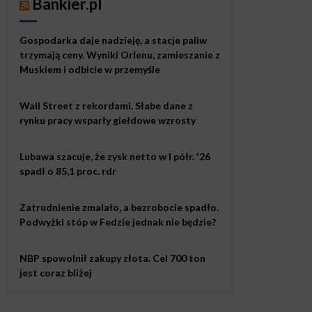
Bankier.pl
Gospodarka daje nadzieję, a stacje paliw
trzymają ceny. Wyniki Orlenu, zamieszanie z
Muskiem i odbicie w przemyśle
Wall Street z rekordami. Słabe dane z
rynku pracy wsparły giełdowe wzrosty
Lubawa szacuje, że zysk netto w I półr. '26
spadł o 85,1 proc. rdr
Zatrudnienie zmalało, a bezrobocie spadło.
Podwyżki stóp w Fedzie jednak nie będzie?
NBP spowolnił zakupy złota. Cel 700 ton
jest coraz bliżej