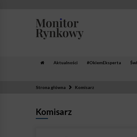
Skip
to
content
Monitor Rynkowy
Zaufana redakcja. Rzetelna prasa.
Aktualności
#OkiemEksperta
Św
Strona główna
Komisarz
Komisarz