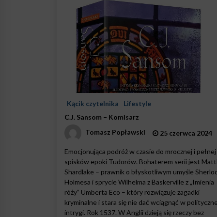
Kącik czytelnika
Lifestyle
C.J. Sansom – Komisarz
Tomasz Popławski
25 czerwca 2024
Emocjonująca podróż w czasie do mrocznej i pełnej
spisków epoki Tudorów. Bohaterem serii jest Mat
Shardlake – prawnik o błyskotliwym umyśle Sherlo
Holmesa i sprycie Wilhelma z Baskerville z „Imienia
róży” Umberta Eco – który rozwiązuje zagadki
kryminalne i stara się nie dać wciągnąć w polityczn
intrygi. Rok 1537. W Anglii dzieją się rzeczy bez