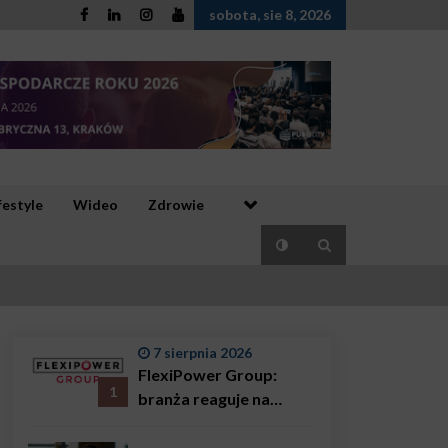
sobota, sie 8, 2026
festyle
Wideo
Zdrowie
7 sierpnia 2026
FlexiPower Group:
1
branża reaguje na
sytuację gospodarczą