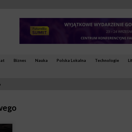
iat
Biznes
Nauka
Polska Lokalna
Technologie
Li
o
wego