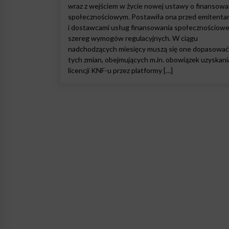
wraz z wejściem w życie nowej ustawy o finansowa
społecznościowym. Postawiła ona przed emitenta
i dostawcami usług finansowania społecznościow
szereg wymogów regulacyjnych. W ciągu
nadchodzących miesięcy muszą się one dopasować
tych zmian, obejmujących m.in. obowiązek uzyskani
licencji KNF-u przez platformy […]