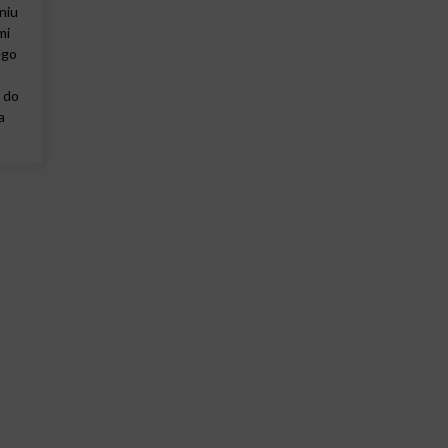
niu
mi
ego
 do
a