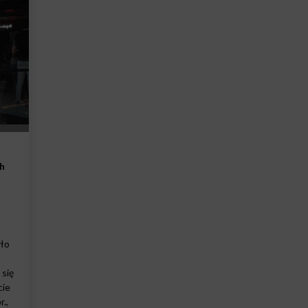
h
yło
 się
cie
r.,