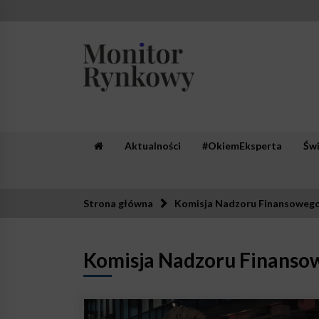
Skip
to
content
Monitor Rynkowy
Zaufana redakcja. Rzetelna prasa.
Aktualności
#OkiemEksperta
Św
Strona główna
Komisja Nadzoru Finansoweg
Komisja Nadzoru Finanso