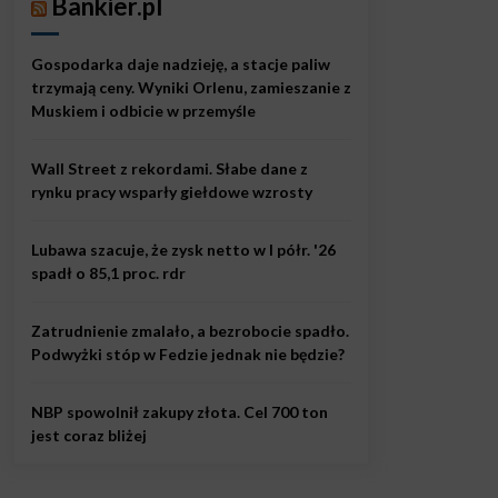
Bankier.pl
Gospodarka daje nadzieję, a stacje paliw
trzymają ceny. Wyniki Orlenu, zamieszanie z
Muskiem i odbicie w przemyśle
Wall Street z rekordami. Słabe dane z
rynku pracy wsparły giełdowe wzrosty
Lubawa szacuje, że zysk netto w I półr. '26
spadł o 85,1 proc. rdr
Zatrudnienie zmalało, a bezrobocie spadło.
Podwyżki stóp w Fedzie jednak nie będzie?
NBP spowolnił zakupy złota. Cel 700 ton
jest coraz bliżej