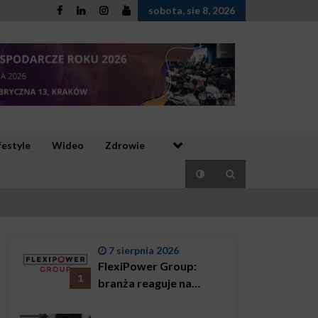
sobota, sie 8, 2026
festyle
Wideo
Zdrowie
7 sierpnia 2026
FlexiPower Group:
1
branża reaguje na
sytuację gospodarczą