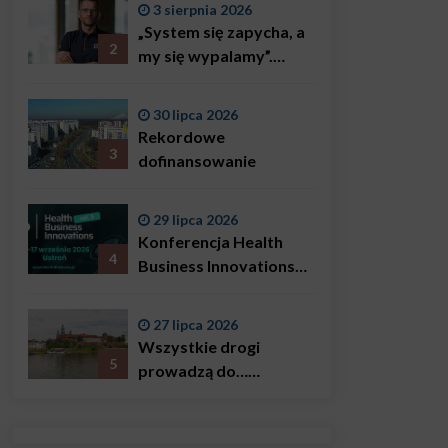
3 sierpnia 2026
„System się zapycha, a
2
my się wypalamy”.
Najsłynniejszy ratownik
w Polsce, Karol
30 lipca 2026
Bączkowski, mówi
Rekordowe
wprost: problemem są
3
dofinansowanie
nie tylko choroby
29 lipca 2026
Konferencja Health
4
Business Innovations
już we wrześniu!
27 lipca 2026
Wszystkie drogi
5
prowadzą do…
Krakowa!