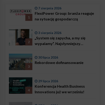
7 sierpnia 2026
FlexiPower Group: branża reaguje
1
na sytuację gospodarczą
3 sierpnia 2026
„System się zapycha, a my się
2
wypalamy”. Najsłynniejszy
ratownik w Polsce, Karol
Bączkowski, mówi wprost:
30 lipca 2026
problemem są nie tylko choroby
Rekordowe dofinansowanie
3
29 lipca 2026
Konferencja Health Business
4
Innovations już we wrześniu!