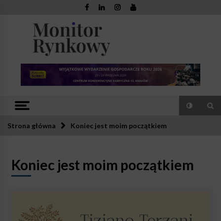
Skip
to
content
Monitor
Zaufana redakcja. Rzetelna prasa.
Rynkowy
Strona główna
Koniec jest moim początkiem
Koniec jest moim początkiem