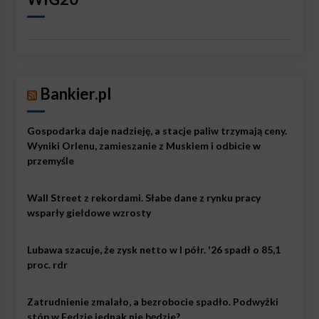
Bankier.pl
Gospodarka daje nadzieję, a stacje paliw trzymają ceny.
Wyniki Orlenu, zamieszanie z Muskiem i odbicie w
przemyśle
Wall Street z rekordami. Słabe dane z rynku pracy
wsparły giełdowe wzrosty
Lubawa szacuje, że zysk netto w I półr. '26 spadł o 85,1
proc. rdr
Zatrudnienie zmalało, a bezrobocie spadło. Podwyżki
stóp w Fedzie jednak nie będzie?