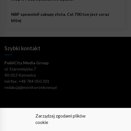
NBP spowolnił zakupy złota. Cel 700 ton jest coraz
bliżej
Szybki kontakt
PubliCity Media Group
ul. Staromiejska 7
40-013 Katowice
tel/fax: +48 784 050 301
redakcja@monitorrynkowy.pl
Zarządzaj zgodami plików
Pozostańmy w kontakcie!
cookie