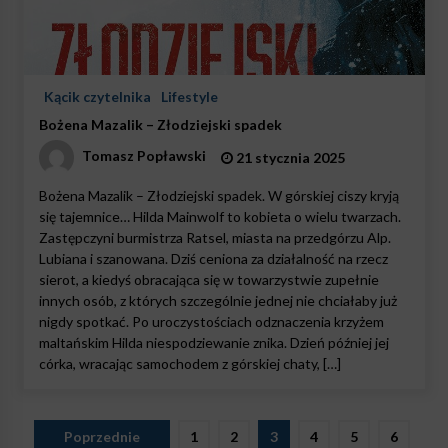
Kącik czytelnika
Lifestyle
Bożena Mazalik – Złodziejski spadek
Tomasz Popławski
21 stycznia 2025
Bożena Mazalik – Złodziejski spadek. W górskiej ciszy kryją
się tajemnice… Hilda Mainwolf to kobieta o wielu twarzach.
Zastępczyni burmistrza Ratsel, miasta na przedgórzu Alp.
Lubiana i szanowana. Dziś ceniona za działalność na rzecz
sierot, a kiedyś obracająca się w towarzystwie zupełnie
innych osób, z których szczególnie jednej nie chciałaby już
nigdy spotkać. Po uroczystościach odznaczenia krzyżem
maltańskim Hilda niespodziewanie znika. Dzień później jej
córka, wracając samochodem z górskiej chaty, […]
Stronicowanie
Poprzednie
1
2
3
4
5
6