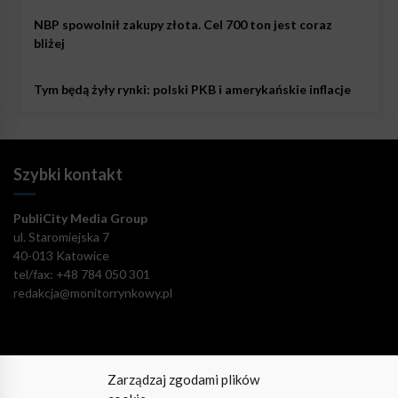
NBP spowolnił zakupy złota. Cel 700 ton jest coraz
bliżej
Tym będą żyły rynki: polski PKB i amerykańskie inflacje
Szybki kontakt
PubliCity Media Group
ul. Staromiejska 7
40-013 Katowice
tel/fax: +48 784 050 301
redakcja@monitorrynkowy.pl
Zarządzaj zgodami plików
Pozostańmy w kontakcie!