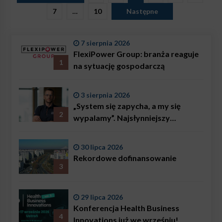
wpisów
7
…
10
Następne
7 sierpnia 2026
FlexiPower Group: branża reaguje
1
na sytuację gospodarczą
3 sierpnia 2026
„System się zapycha, a my się
2
wypalamy”. Najsłynniejszy
ratownik w Polsce, Karol
Bączkowski, mówi wprost:
30 lipca 2026
problemem są nie tylko choroby
Rekordowe dofinansowanie
3
29 lipca 2026
Konferencja Health Business
4
Innovations już we wrześniu!