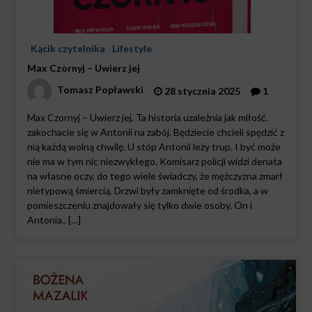
Kącik czytelnika
Lifestyle
Max Czornyj – Uwierz jej
Tomasz Popławski
28 stycznia 2025
1
Max Czornyj – Uwierz jej. Ta historia uzależnia jak miłość.
zakochacie się w Antonii na zabój. Będziecie chcieli spędzić z
nią każdą wolną chwilę. U stóp Antonii leży trup. I być może
nie ma w tym nic niezwykłego. Komisarz policji widzi denata
na własne oczy, do tego wiele świadczy, że mężczyzna zmarł
nietypową śmiercią. Drzwi były zamknięte od środka, a w
pomieszczeniu znajdowały się tylko dwie osoby. On i
Antonia.. […]