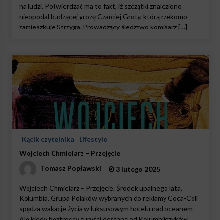
na ludzi. Potwierdzać ma to fakt, iż szczątki znaleziono
nieopodal budzącej grozę Czarciej Groty, którą rzekomo
zamieszkuje Strzyga. Prowadzący śledztwo komisarz […]
Kącik czytelnika
Lifestyle
Wojciech Chmielarz – Przejęcie
Tomasz Popławski
3 lutego 2025
Wojciech Chmielarz – Przejęcie. Środek upalnego lata,
Kolumbia. Grupa Polaków wybranych do reklamy Coca-Coli
spędza wakacje życia w luksusowym hotelu nad oceanem.
Ale kiedy beztroscy turyści dostaną od Kolumbijczyków