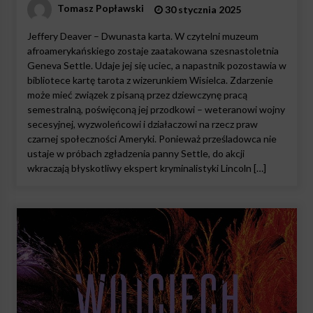
Tomasz Popławski
30 stycznia 2025
Jeffery Deaver – Dwunasta karta. W czytelni muzeum
afroamerykańskiego zostaje zaatakowana szesnastoletnia
Geneva Settle. Udaje jej się uciec, a napastnik pozostawia w
bibliotece kartę tarota z wizerunkiem Wisielca. Zdarzenie
może mieć związek z pisaną przez dziewczynę pracą
semestralną, poświęconą jej przodkowi – weteranowi wojny
secesyjnej, wyzwoleńcowi i działaczowi na rzecz praw
czarnej społeczności Ameryki. Ponieważ prześladowca nie
ustaje w próbach zgładzenia panny Settle, do akcji
wkraczają błyskotliwy ekspert kryminalistyki Lincoln […]