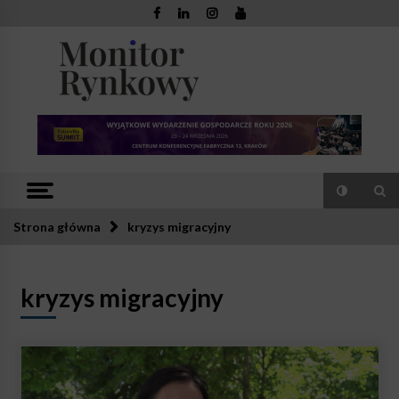
Skip
to
content
Monitor
Zaufana redakcja. Rzetelna prasa.
Rynkowy
Strona główna
kryzys migracyjny
kryzys migracyjny