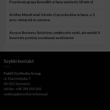
Przychody grupy BoomBit w lipcu wyniosły 18 mln zł
Artifex Mundi miał 5,6 mln zł przychodów w lipcu, o 3
proc. mniej niż w czerwcu
Asseco Business Solutions zwiększyło zyski, ale wyniki II
kwartału poniżej oczekiwań analityków
Szybki kontakt
PubliCity Media Group
ul. Staromiejska 7
40-013 Katowice
tel/fax: +48 784 050 301
redakcja@monitorrynkowy.pl