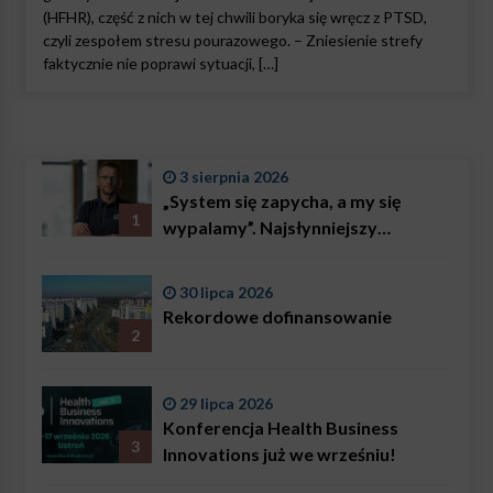
(HFHR), część z nich w tej chwili boryka się wręcz z PTSD,
czyli zespołem stresu pourazowego. – Zniesienie strefy
faktycznie nie poprawi sytuacji, […]
3 sierpnia 2026
„System się zapycha, a my się
1
wypalamy”. Najsłynniejszy
ratownik w Polsce, Karol
Bączkowski, mówi wprost:
30 lipca 2026
problemem są nie tylko choroby
Rekordowe dofinansowanie
2
29 lipca 2026
Konferencja Health Business
3
Innovations już we wrześniu!