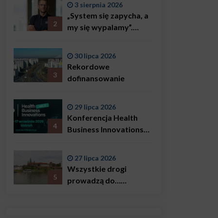
3 sierpnia 2026
„System się zapycha, a
2
my się wypalamy”.
Najsłynniejszy ratownik
w Polsce, Karol
30 lipca 2026
Bączkowski, mówi
Rekordowe
wprost: problemem są
3
dofinansowanie
nie tylko choroby
29 lipca 2026
Konferencja Health
4
Business Innovations
już we wrześniu!
27 lipca 2026
Wszystkie drogi
5
prowadzą do…
Krakowa!