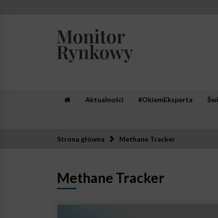
Skip
to
content
Monitor Rynkowy
Zaufana redakcja. Rzetelna prasa.
Aktualności
#OkiemEksperta
Św
Strona główna
Methane Tracker
Methane Tracker