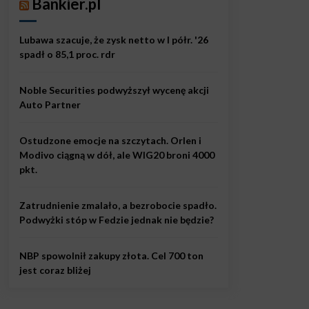
Bankier.pl
Lubawa szacuje, że zysk netto w I półr. '26
spadł o 85,1 proc. rdr
Noble Securities podwyższył wycenę akcji
Auto Partner
Ostudzone emocje na szczytach. Orlen i
Modivo ciągną w dół, ale WIG20 broni 4000
pkt.
Zatrudnienie zmalało, a bezrobocie spadło.
Podwyżki stóp w Fedzie jednak nie będzie?
NBP spowolnił zakupy złota. Cel 700 ton
jest coraz bliżej