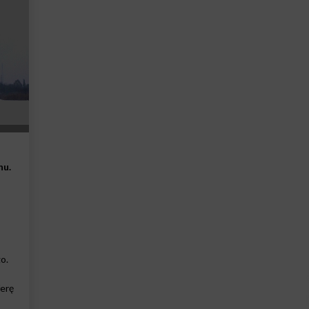
nu.
o.
ferę