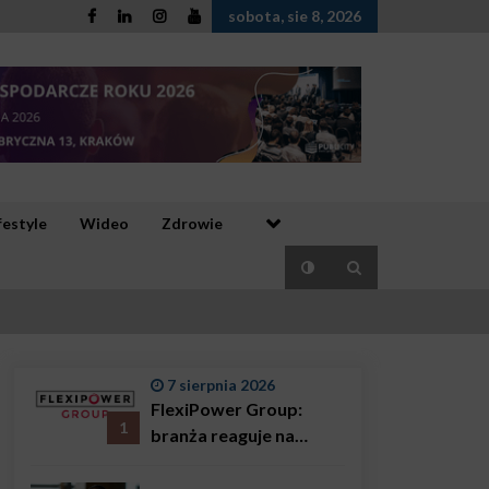
sobota, sie 8, 2026
festyle
Wideo
Zdrowie
7 sierpnia 2026
FlexiPower Group:
1
branża reaguje na
sytuację gospodarczą