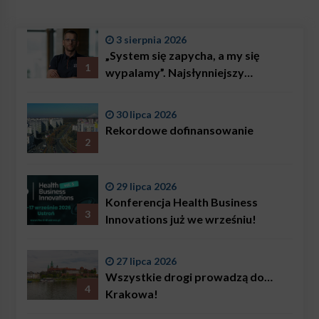
3 sierpnia 2026
„System się zapycha, a my się
1
wypalamy”. Najsłynniejszy
ratownik w Polsce, Karol
Bączkowski, mówi wprost:
30 lipca 2026
problemem są nie tylko choroby
Rekordowe dofinansowanie
2
29 lipca 2026
Konferencja Health Business
3
Innovations już we wrześniu!
27 lipca 2026
Wszystkie drogi prowadzą do…
4
Krakowa!