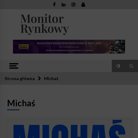
Skip
to
content
Monitor
Zaufana redakcja. Rzetelna prasa.
Rynkowy
Strona główna
Michaś
Michaś