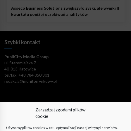
Asseco Business Solutions zwiększyło zyski, ale wyniki II
kwartału poniżej oczekiwań analityków
Szybki kontakt
PubliCity Media Group
ul. Staromiejska 7
40-013 Katowice
tel/fax: +48 784 050 301
redakcja@monitorrynkowy.pl
Zarządzaj zgodami plików
Pozostańmy w kontakcie!
cookie
Używamy plików cookies w celu optymalizacji naszej witryny i serwisów.