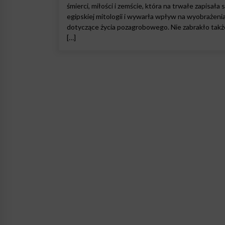
śmierci, miłości i zemście, która na trwałe zapisała 
egipskiej mitologii i wywarła wpływ na wyobrażeni
dotyczące życia pozagrobowego. Nie zabrakło takż
[…]