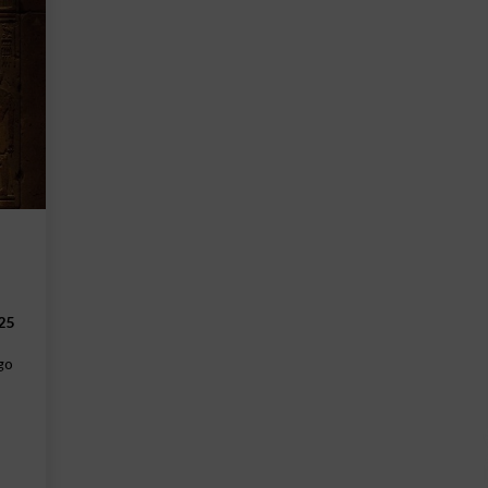
25
go