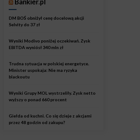
Bankier.pl
DM BOŚ obniżył cenę docelową akcji
Selvity do 37 zł
Wyniki Modivo poniżej oczekiwań. Zysk
EBITDA wyniósł 340 mln zł
Trudna sytuacja w polskiej energetyce.
Minister uspokaja: Nie ma ryzyka
blackoutu
Wyniki Grupy MOL wystrzeliły. Zysk netto
wyższy o ponad 660 procent
Giełda od kuchni. Co się dzieje z akcjami
przez 48 godzin od zakupu?