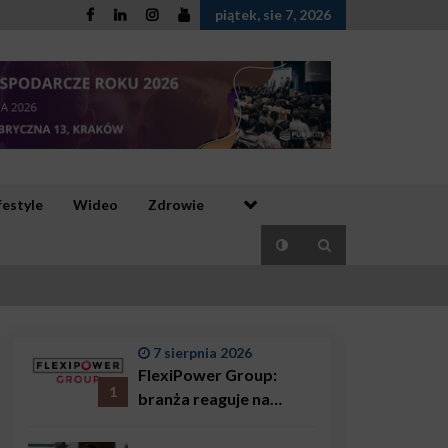
piątek, sie 7, 2026
festyle
Wideo
Zdrowie
7 sierpnia 2026
FlexiPower Group:
1
branża reaguje na
sytuację gospodarczą