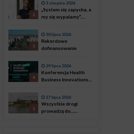
3 sierpnia 2026
„System się zapycha, a
2
my się wypalamy”.
Najsłynniejszy ratownik
w Polsce, Karol
30 lipca 2026
Bączkowski, mówi
Rekordowe
wprost: problemem są
3
dofinansowanie
nie tylko choroby
29 lipca 2026
Konferencja Health
4
Business Innovations
już we wrześniu!
27 lipca 2026
Wszystkie drogi
5
prowadzą do…
Krakowa!