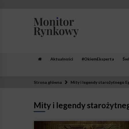
Skip
to
content
Monitor Rynkowy
Zaufana redakcja. Rzetelna prasa.
Aktualności
#OkiemEksperta
Św
Strona główna
Mity i legendy starożytnego E
Mity i legendy starożytne