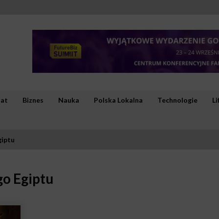
iat
Biznes
Nauka
Polska Lokalna
Technologie
Li
giptu
go Egiptu