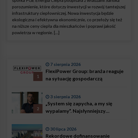
spółka PGE Energia Ciepła podpisała z władzami Sanoka
porozumienie, które dotyczy inwestycji w rozwój tamtejszej
infrastruktury ciepłowniczej. Nowa inwestycja będzie
ekologiczna i efektywna ekonomicznie, co przełoży się też
na niższe ceny ciepła dla mieszkańców i poprawi jakość
powietrza w regionie. […]
7 sierpnia 2026
FlexiPower Group: branża reaguje
1
na sytuację gospodarczą
3 sierpnia 2026
„System się zapycha, a my się
2
wypalamy”. Najsłynniejszy
ratownik w Polsce, Karol
Bączkowski, mówi wprost:
30 lipca 2026
problemem są nie tylko choroby
Rekordowe dofinansowanie