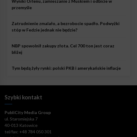
Wyniki Orlenu, zamieszanie z Muskiem i odbicie w
przemyśle
Zatrudnienie zmalało, a bezrobocie spadło. Podwyżki
stóp w Fedzie jednak nie będzie?
NBP spowolnił zakupy złota. Cel 700 ton jest coraz
bliżej
Tym będą żyły rynki: polski PKB i amerykańskie inflacje
Szybki kontakt
PubliCity Media Group
ul. Staromiejska 7
40-013 Katowice
tel/fax: +48 784 050 301