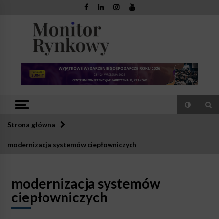
Skip
to
content
Monitor
Zaufana redakcja. Rzetelna prasa.
Rynkowy
Strona główna
modernizacja systemów ciepłowniczych
modernizacja systemów
ciepłowniczych