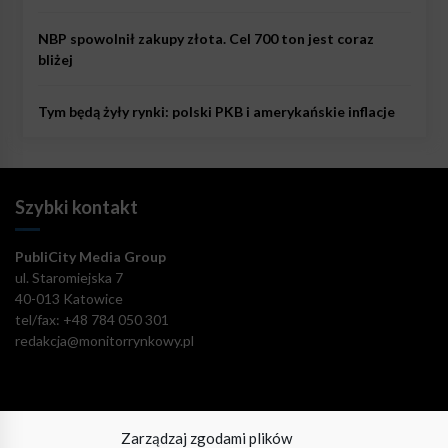
NBP spowolnił zakupy złota. Cel 700 ton jest coraz
bliżej
Tym będą żyły rynki: polski PKB i amerykańskie inflacje
Szybki kontakt
PubliCity Media Group
ul. Staromiejska 7
40-013 Katowice
tel/fax: +48 784 050 301
redakcja@monitorrynkowy.pl
Zarządzaj zgodami plików
Pozostańmy w kontakcie!