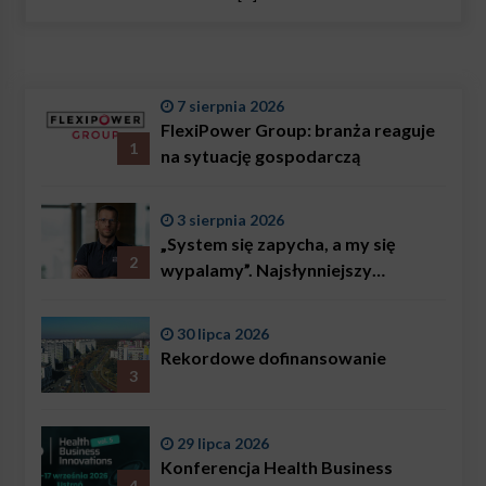
7 sierpnia 2026
FlexiPower Group: branża reaguje
1
na sytuację gospodarczą
3 sierpnia 2026
„System się zapycha, a my się
2
wypalamy”. Najsłynniejszy
ratownik w Polsce, Karol
Bączkowski, mówi wprost:
30 lipca 2026
problemem są nie tylko choroby
Rekordowe dofinansowanie
3
29 lipca 2026
Konferencja Health Business
4