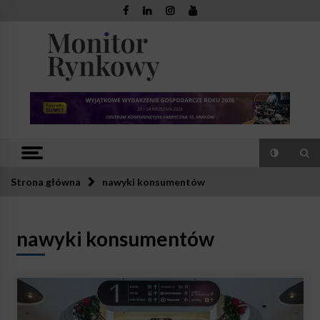
Skip
to
content
Monitor
Zaufana redakcja. Rzetelna prasa.
Rynkowy
Strona główna
nawyki konsumentów
nawyki konsumentów