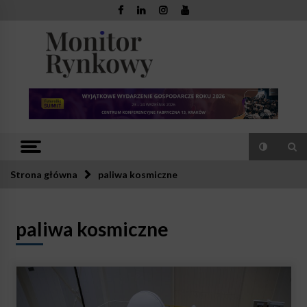
Skip
to
content
Monitor
Zaufana redakcja. Rzetelna prasa.
Rynkowy
Strona główna
paliwa kosmiczne
paliwa kosmiczne