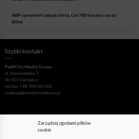
NBP spowolnił zakupy złota. Cel 700 ton jest coraz
bliżej
Szybki kontakt
PubliCity Media Group
ul. Staromiejska 7
40-013 Katowice
tel/fax: +48 784 050 301
redakcja@monitorrynkowy.pl
Zarządzaj zgodami plików
Pozostańmy w kontakcie!
cookie