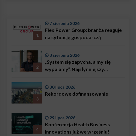
7 sierpnia 2026
FlexiPower Group: branża reaguje
1
na sytuację gospodarczą
3 sierpnia 2026
„System się zapycha, a my się
2
wypalamy”. Najsłynniejszy
ratownik w Polsce, Karol
Bączkowski, mówi wprost:
30 lipca 2026
problemem są nie tylko choroby
Rekordowe dofinansowanie
3
29 lipca 2026
Konferencja Health Business
4
Innovations już we wrześniu!