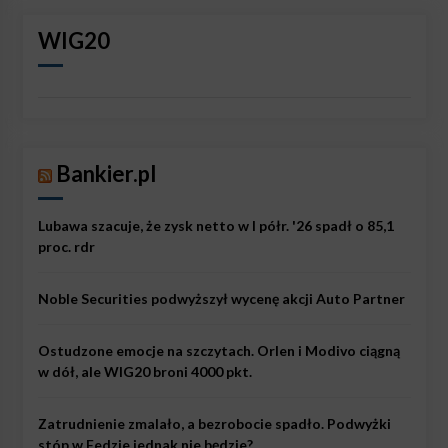
WIG20
Bankier.pl
Lubawa szacuje, że zysk netto w I półr. '26 spadł o 85,1
proc. rdr
Noble Securities podwyższył wycenę akcji Auto Partner
Ostudzone emocje na szczytach. Orlen i Modivo ciągną
w dół, ale WIG20 broni 4000 pkt.
Zatrudnienie zmalało, a bezrobocie spadło. Podwyżki
stóp w Fedzie jednak nie będzie?