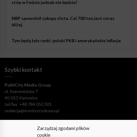
stóp w Fedzie jednak nie będzie?
NBP spowolnił zakupy złota. Cel 700 ton jest coraz
bliżej
Tym będą żyły rynki: polski PKB i amerykańskie inflacje
Szybki kontakt
PubliCity Media Group
ul. Staromiejska 7
40-013 Katowice
tel/fax: +48 784 050 301
redakcja@monitorrynkowy.pl
Zarządzaj zgodami plików
cookie