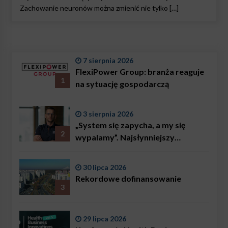
Zachowanie neuronów można zmienić nie tylko […]
7 sierpnia 2026
FlexiPower Group: branża reaguje
1
na sytuację gospodarczą
3 sierpnia 2026
„System się zapycha, a my się
2
wypalamy”. Najsłynniejszy
ratownik w Polsce, Karol
Bączkowski, mówi wprost:
30 lipca 2026
problemem są nie tylko choroby
Rekordowe dofinansowanie
3
29 lipca 2026