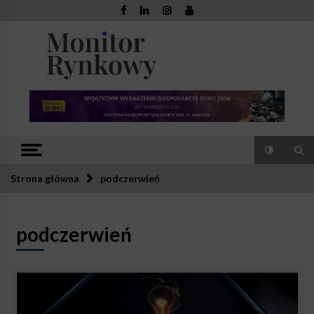
Skip
to
content
Monitor
Zaufana redakcja. Rzetelna prasa.
Rynkowy
Strona główna
podczerwień
podczerwień