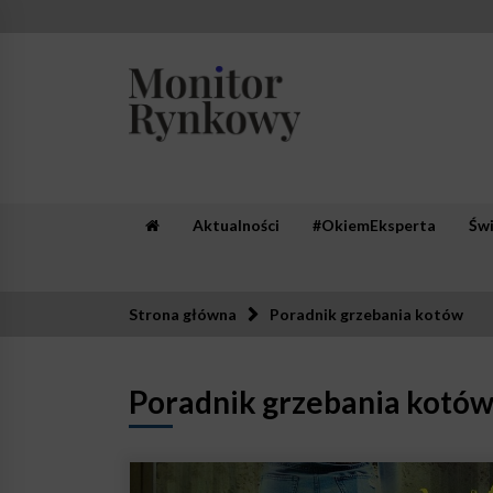
Skip
to
content
Monitor Rynkowy
Zaufana redakcja. Rzetelna prasa.
Aktualności
#OkiemEksperta
Św
Strona główna
Poradnik grzebania kotów
Poradnik grzebania kotó