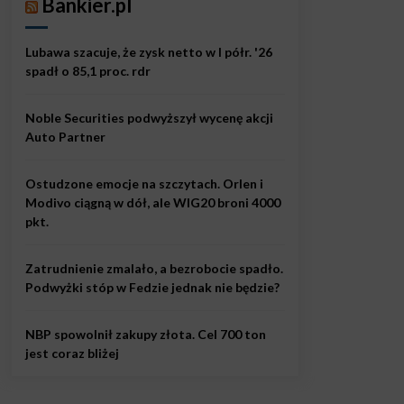
Bankier.pl
Lubawa szacuje, że zysk netto w I półr. '26
spadł o 85,1 proc. rdr
Noble Securities podwyższył wycenę akcji
Auto Partner
Ostudzone emocje na szczytach. Orlen i
Modivo ciągną w dół, ale WIG20 broni 4000
pkt.
Zatrudnienie zmalało, a bezrobocie spadło.
Podwyżki stóp w Fedzie jednak nie będzie?
NBP spowolnił zakupy złota. Cel 700 ton
jest coraz bliżej