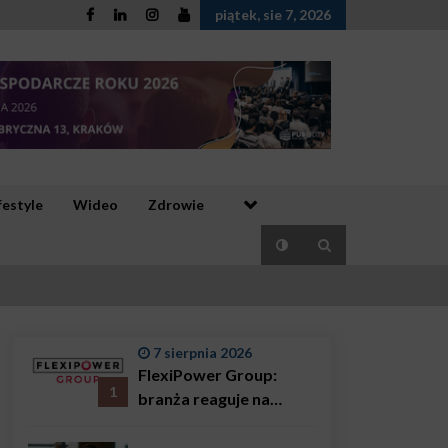
piątek, sie 7, 2026
festyle
Wideo
Zdrowie
7 sierpnia 2026
FlexiPower Group:
1
branża reaguje na
sytuację gospodarczą