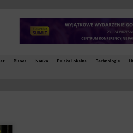
iat
Biznes
Nauka
Polska Lokalna
Technologie
Li
w