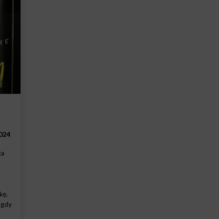
024
ka
kę.
 gdy