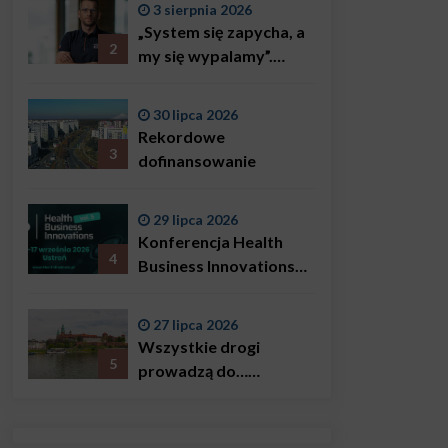
3 sierpnia 2026
„System się zapycha, a
2
my się wypalamy”.
Najsłynniejszy ratownik
w Polsce, Karol
30 lipca 2026
Bączkowski, mówi
Rekordowe
wprost: problemem są
3
dofinansowanie
nie tylko choroby
29 lipca 2026
Konferencja Health
4
Business Innovations
już we wrześniu!
27 lipca 2026
Wszystkie drogi
5
prowadzą do…
Krakowa!