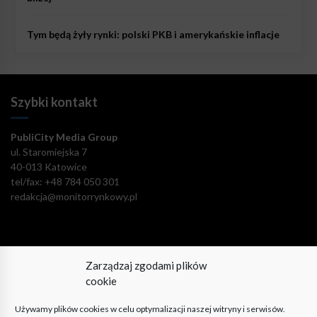
Tym będą żyły rynki: polski PKB i amerykańskie inflacje
Szybki kontakt
PubliCity Media Group
ul. Staromiejska 7
40-013 Katowice
tel/fax: +48 784 050 301
redakcja@monitorrynkowy.pl
Zarządzaj zgodami plików
Pozostańmy w kontakcie!
cookie
Używamy plików cookies w celu optymalizacji naszej witryny i serwisów.