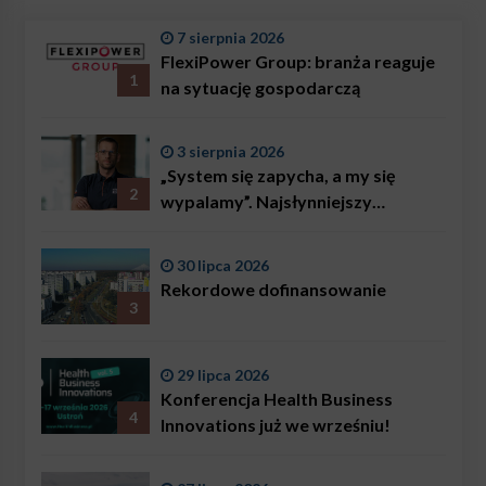
7 sierpnia 2026
FlexiPower Group: branża reaguje
1
na sytuację gospodarczą
3 sierpnia 2026
„System się zapycha, a my się
2
wypalamy”. Najsłynniejszy
ratownik w Polsce, Karol
Bączkowski, mówi wprost:
30 lipca 2026
problemem są nie tylko choroby
Rekordowe dofinansowanie
3
29 lipca 2026
Konferencja Health Business
4
Innovations już we wrześniu!