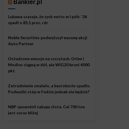
Bankier.pl
Lubawa szacuje, że zysk netto w I półr. '26
spadł o 85,1 proc. rdr
Noble Securities podwyższył wycenę akcji
Auto Partner
Ostudzone emocje na szczytach. Orlen i
Modivo ciągną w dół, ale WIG20 broni 4000
pkt.
Zatrudnienie zmalało, a bezrobocie spadło.
Podwyżki stóp w Fedzie jednak nie będzie?
NBP spowolnił zakupy złota. Cel 700 ton
jest coraz bliżej