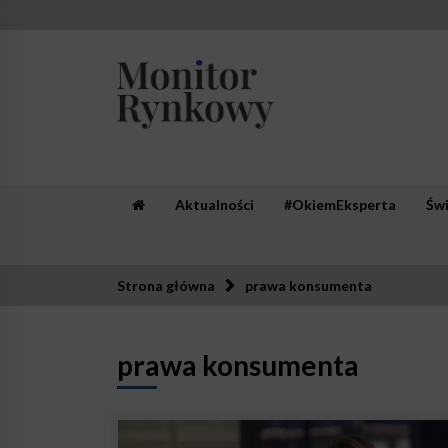
Skip
to
content
Monitor Rynkowy
Zaufana redakcja. Rzetelna prasa.
Aktualności
#OkiemEksperta
Św
Strona główna
prawa konsumenta
prawa konsumenta