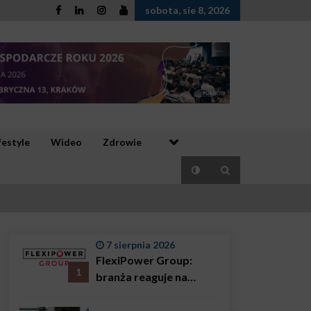
sobota, sie 8, 2026
festyle
Wideo
Zdrowie
7 sierpnia 2026
FlexiPower Group:
1
branża reaguje na
sytuację gospodarczą