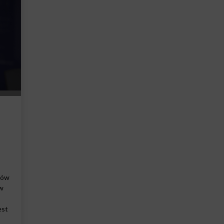
pów
ów
est