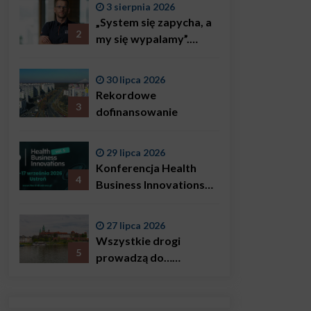
3 sierpnia 2026
„System się zapycha, a
2
my się wypalamy”.
Najsłynniejszy ratownik
w Polsce, Karol
30 lipca 2026
Bączkowski, mówi
Rekordowe
wprost: problemem są
3
dofinansowanie
nie tylko choroby
29 lipca 2026
Konferencja Health
4
Business Innovations
już we wrześniu!
27 lipca 2026
Wszystkie drogi
5
prowadzą do…
Krakowa!