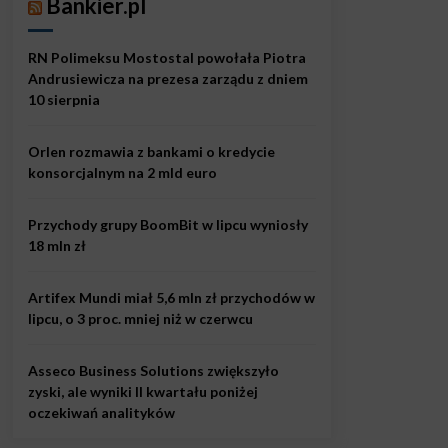
Bankier.pl
RN Polimeksu Mostostal powołała Piotra
Andrusiewicza na prezesa zarządu z dniem
10 sierpnia
Orlen rozmawia z bankami o kredycie
konsorcjalnym na 2 mld euro
Przychody grupy BoomBit w lipcu wyniosły
18 mln zł
Artifex Mundi miał 5,6 mln zł przychodów w
lipcu, o 3 proc. mniej niż w czerwcu
Asseco Business Solutions zwiększyło
zyski, ale wyniki II kwartału poniżej
oczekiwań analityków