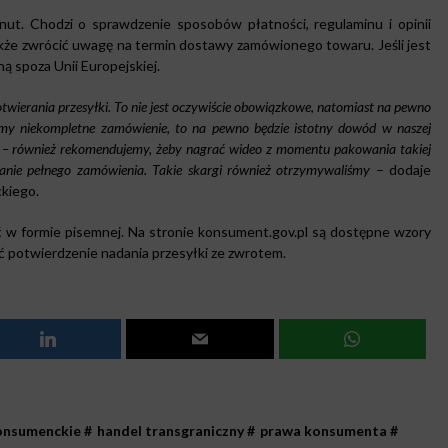
nut. Chodzi o sprawdzenie sposobów płatności, regulaminu i opinii
że zwrócić uwagę na termin dostawy zamówionego towaru. Jeśli jest
ą spoza Unii Europejskiej.
ierania przesyłki. To nie jest oczywiście obowiązkowe, natomiast na pewno
aliśmy niekompletne zamówienie, to na pewno będzie istotny dowód w naszej
– również rekomendujemy, żeby nagrać wideo z momentu pakowania takiej
stanie pełnego zamówienia. Takie skargi również otrzymywaliśmy
– dodaje
kiego.
ć w formie pisemnej. Na stronie konsument.gov.pl są dostępne wzory
ć potwierdzenie nadania przesyłki ze zwrotem.
onsumenckie
#
handel transgraniczny
#
prawa konsumenta
#