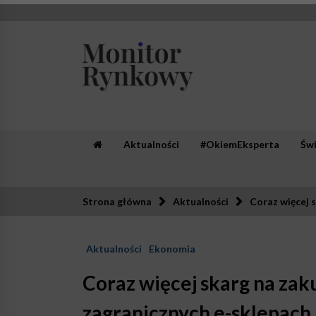
Skip
to
content
Monitor Rynkowy
Zaufana redakcja. Rzetelna prasa.
Aktualności
#OkiemEksperta
Św
Strona główna
Aktualności
Coraz więcej 
Aktualności
Ekonomia
Coraz więcej skarg na zak
zagranicznych e-sklepach.