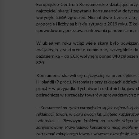
Europejskie Centrum Konsumenckie działające przy 
najczęściej skargi i zapytania konsumentów dotyczą
wpłynęło 5669 zgłoszeń. Niemal dwie trzecie z tej 
proporcje i liczby są bliskie sytuacji z 2019 roku. Z 
spowodowany przez uwarunkowania pandemiczne, m.in
W ubiegłym roku wciąż wiele skarg było powiązany
związanych z sektorem e-commerce, szczególnie dot
października – do ECK wpłynęło ponad 840 zgłoszeń 
320.
Konsumenci skarżyli się najczęściej na przedsiębiorców
i Holandii (9 proc.). Natomiast przy zakupach odzieży 
proc.) – w przypadku tych dwóch ostatnich krajów c
pośredniczą w sprzedaży towarów sprowadzanych z ry
–
Konsumenci na rynku europejskim są jak najbardziej c
reklamacji towaru w ciągu dwóch lat. Dlatego każdoraz
Izdebska. –
Pierwszym krokiem na stronie sklepu in
zarejestrowany. Przykładowo konsumenci mają problemy z
zatrzymać zakupionego towaru, wówczas okazuje się, że kos