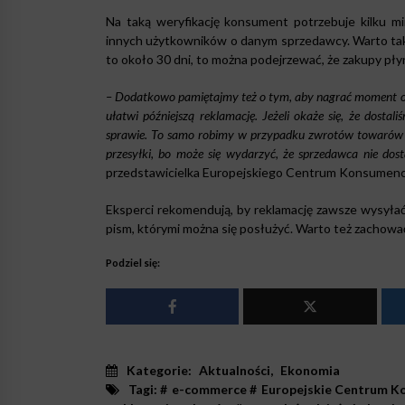
Na taką weryfikację konsument potrzebuje kilku mi
innych użytkowników o danym sprzedawcy. Warto tak
to około 30 dni, to można podejrzewać, że zakupy płyn
– Dodatkowo pamiętajmy też o tym, aby nagrać moment otw
ułatwi późniejszą reklamację. Jeżeli okaże się, że dost
sprawie. To samo robimy w przypadku zwrotów towarów 
przesyłki, bo może się wydarzyć, że sprzedawca nie do
przedstawicielka Europejskiego Centrum Konsumenc
Eksperci rekomendują, by reklamację zawsze wysyła
pism, którymi można się posłużyć. Warto też zachowa
Podziel się:
Kategorie:
Aktualności
,
Ekonomia
Tagi: #
e-commerce
#
Europejskie Centrum K