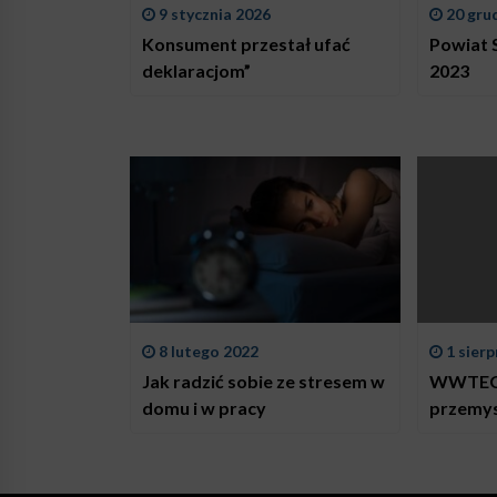
9 stycznia 2026
20 gru
Konsument przestał ufać
Powiat 
deklaracjom”
2023
8 lutego 2022
1 sierp
Jak radzić sobie ze stresem w
WWTECH
domu i w pracy
przemy