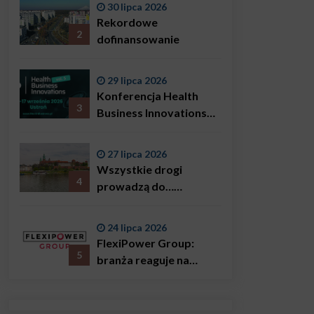
30 lipca 2026
Bączkowski, mówi
Rekordowe
wprost: problemem są
2
dofinansowanie
nie tylko choroby
29 lipca 2026
Konferencja Health
3
Business Innovations
już we wrześniu!
27 lipca 2026
Wszystkie drogi
4
prowadzą do…
Krakowa!
24 lipca 2026
FlexiPower Group:
5
branża reaguje na
sytuację gospodarczą