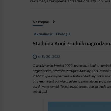
reklamacje zakupów
#
sprzedaż odzieży i obuwia
Nastepne
Aktualności
Ekologia
Stadnina Koni Prudnik nagrodzon
śr. lis 30 , 2022
O wyróżnieniu Symbol 2022, przewadze konkurencyjnej
Stępkowskim, prezesem zarządu Stadniny Koni Prudnik 
2022 to spore wydarzenie w historii Stadniny. Jakie zn
otrzymanie jest potwierdzeniem, iż prowadzone przez na
oczekiwane wyniki. To jednocześnie nagroda za trud i w
spółki. […]