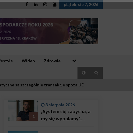
piątek, sie 7, 2026
festyle
Wideo
Zdrowie
atyczne są szczególnie transakcje spoza UE
3 sierpnia 2026
„System się zapycha, a
1
my się wypalamy”.
Najsłynniejszy ratownik
w Polsce, Karol