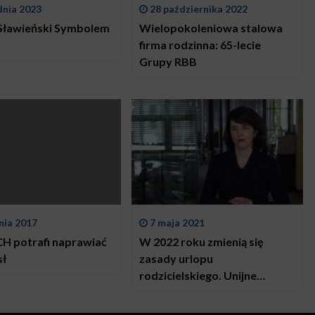
dnia 2023
28 października 2022
Sławieński Symbolem
Wielopokoleniowa stalowa
firma rodzinna: 65-lecie
Grupy RBB
nia 2017
7 maja 2021
 potrafi naprawiać
W 2022 roku zmienią się
sł
zasady urlopu
rodzicielskiego. Unijne
przepisy wymuszą
przebudowę Kodeksu pracy