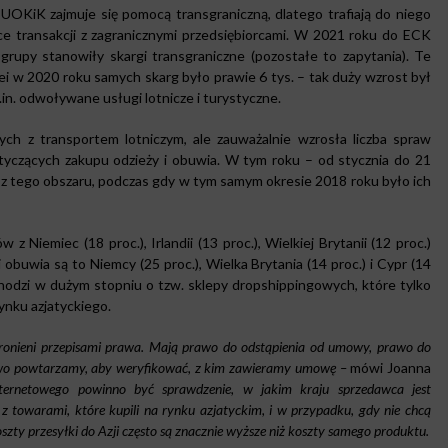
UOKiK zajmuje się pomocą transgraniczną, dlatego trafiają do niego
ce transakcji z zagranicznymi przedsiębiorcami. W 2021 roku do ECK
grupy stanowiły skargi transgraniczne (pozostałe to zapytania). Te
kolei w 2020 roku samych skarg było prawie 6 tys. – tak duży wzrost był
. odwoływane usługi lotnicze i turystyczne.
ch z transportem lotniczym, ale zauważalnie wzrosła liczba spraw
yczących zakupu odzieży i obuwia. W tym roku – od stycznia do 21
z tego obszaru, podczas gdy w tym samym okresie 2018 roku było ich
 z Niemiec (18 proc.), Irlandii (13 proc.), Wielkiej Brytanii (12 proc.)
i obuwia są to Niemcy (25 proc.), Wielka Brytania (14 proc.) i Cypr (14
hodzi w dużym stopniu o tzw. sklepy dropshippingowych, które tylko
nku azjatyckiego.
hronieni przepisami prawa. Mają prawo do odstąpienia od umowy, prawo do
owo powtarzamy, aby weryfikować, z kim zawieramy umowę –
mówi Joanna
ternetowego powinno być sprawdzenie, w jakim kraju sprzedawca jest
 towarami, które kupili na rynku azjatyckim, i w przypadku, gdy nie chcą
zty przesyłki do Azji często są znacznie wyższe niż koszty samego produktu.