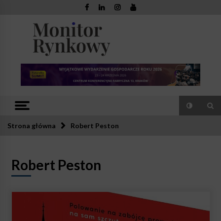
Skip
to
content
Monitor
Zaufana redakcja. Rzetelna prasa.
Rynkowy
Strona główna
Robert Peston
Robert Peston