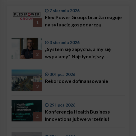
7 sierpnia 2026
FlexiPower Group: branża reaguje
1
na sytuację gospodarczą
3 sierpnia 2026
„System się zapycha, a my się
2
wypalamy”. Najsłynniejszy
ratownik w Polsce, Karol
Bączkowski, mówi wprost:
30 lipca 2026
problemem są nie tylko choroby
Rekordowe dofinansowanie
3
29 lipca 2026
Konferencja Health Business
4
Innovations już we wrześniu!