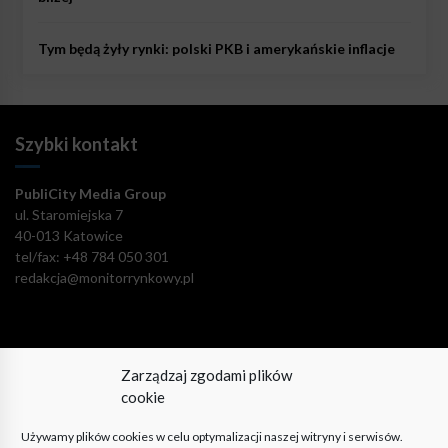
Tym będą żyły rynki: polski PKB i amerykańskie inflacje
Szybki kontakt
PubliCity Media Group
ul. Staromiejska 7
40-013 Katowice
tel/fax: +48 784 050 301
redakcja@monitorrynkowy.pl
Zarządzaj zgodami plików
Pozostańmy w kontakcie!
cookie
Używamy plików cookies w celu optymalizacji naszej witryny i serwisów.