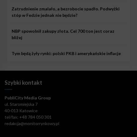
Zatrudnienie zmalało, a bezrobocie spadło. Podwyżki
stóp w Fedzie jednak nie będzie?
NBP spowolnił zakupy złota. Cel 700 ton jest coraz
bliżej
Tym będą żyły rynki: polski PKB i amerykańskie inflacje
Szybki kontakt
PubliCity Media Group
ul. Staromiejska 7
40-013 Katowice
tel/fax: +48 784 050 301
redakcja@monitorrynkowy.pl