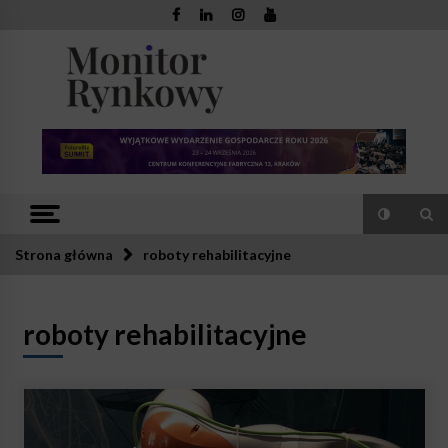
Skip
to
content
Monitor
Zaufana redakcja. Rzetelna prasa.
Rynkowy
Strona główna
roboty rehabilitacyjne
roboty rehabilitacyjne