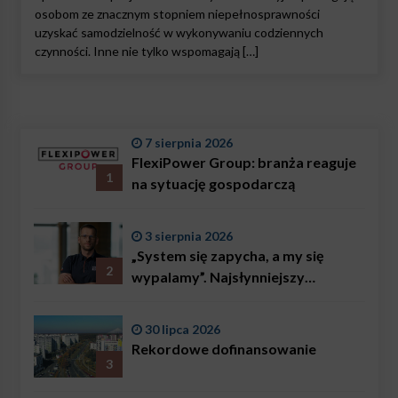
osobom ze znacznym stopniem niepełnosprawności
uzyskać samodzielność w wykonywaniu codziennych
czynności. Inne nie tylko wspomagają […]
7 sierpnia 2026
FlexiPower Group: branża reaguje
1
na sytuację gospodarczą
3 sierpnia 2026
„System się zapycha, a my się
2
wypalamy”. Najsłynniejszy
ratownik w Polsce, Karol
Bączkowski, mówi wprost:
30 lipca 2026
problemem są nie tylko choroby
Rekordowe dofinansowanie
3